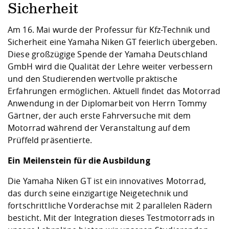
Kompetenz
Career Service
Angebote für
Sicherheit
Chancengleichhe
Informatik/Math
Unternehmen
Vorbereitung auf
Studien- und
Studieren in be
Forschungszent
FIS -
Prototyping und
Kontakt & Berat
Gremien und Ver
Studiengangentw
Formulare und 
Am 16. Mai wurde der Professur für Kfz-Technik und
Prüfungsordnun
Lebenslagen ode
Lehren, Forsche
Forschungsinfor
Kontakt und Anfahrt
Sicherheit eine Yamaha Niken GT feierlich übergeben.
Hochschulgesund
Landbau/Umwelt
Beschaffungsvor
Weiterbilden im 
Diese großzügige Spende der Yamaha Deutschland
Checkliste zum S
Gründung und St
GmbH wird die Qualität der Lehre weiter verbessern
Studienbegleitu
Beratungsangebo
Wissenschaftlich
Qualitätssicherung
Klimaschutz & Na
Maschinenbau
und den Studierenden wertvolle praktische
und Physik
Studentenwerk 
Formulare und 
Kooperationen u
Erfahrungen ermöglichen. Aktuell findet das Motorrad
Anwendung in der Diplomarbeit von Herrn Tommy
Förderverein
Wirtschaftswisse
Digitales Lernen 
Angebote der Age
Internationale T
Gärtner, der auch erste Fahrversuche mit dem
Arbeit
Motorrad während der Veranstaltung auf dem
Prüffeld präsentierte.
Qualifizierungsa
Fremdsprachen
Ein Meilenstein für die Ausbildung
Die Yamaha Niken GT ist ein innovatives Motorrad,
Jobs, Praktika, D
das durch seine einzigartige Neigetechnik und
fortschrittliche Vorderachse mit 2 parallelen Rädern
besticht. Mit der Integration dieses Testmotorrads in