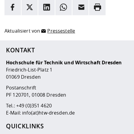
INFORMATION
Facebook
X
LinkedIn
Whatsapp
E-Mail
Drucken
Hier stehen weitere Informationen und ein Link zur
Date
Aktualisiert von
Pressestelle
KONTAKT
Hochschule für Technik und Wirtschaft Dresden
Friedrich-List-Platz 1
01069 Dresden
Postanschrift
PF 120701, 01008 Dresden
Tel.:
+49 (0)351 4620
E-Mail:
info(at)htw-dresden.de
QUICKLINKS