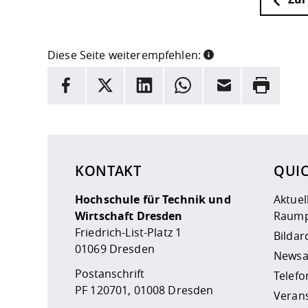
Diese Seite weiterempfehlen:
INFORMATION
Facebook
X
LinkedIn
Whatsapp
E-Mail
Drucken
Hier stehen weitere Informationen und ein Link z
KONTAKT
QUI
Hochschule für Technik und
Aktuel
Wirtschaft Dresden
Raump
Friedrich-List-Platz 1
Bildar
01069 Dresden
Newsa
Postanschrift
Telefo
PF 120701, 01008 Dresden
Veran