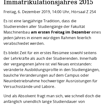
Kompetenz
Immatrikulationsjahres 2015
Career Service
Angebote für
Chancengleichhe
Informatik/Math
Unternehmen
Vorbereitung auf
Studien- und
Studieren in be
Forschungszent
FIS -
Prototyping und
Kontakt & Berat
Gremien und Ver
Studiengangentw
Formulare und 
Freitag, 6. Dezember 2019, 14:00 Uhr, Hörsaal Z 254
Prüfungsordnun
Lebenslagen ode
Lehren, Forsche
Forschungsinfor
Kontakt und Anfahrt
Hochschulgesund
Landbau/Umwelt
Beschaffungsvor
Es ist eine langjährige Tradition, dass die
Weiterbilden im 
Checkliste zum S
Gründung und St
Studierenden aller Studiengänge der Fakultät
Studienbegleitu
Beratungsangebo
Wissenschaftlich
Maschinenbau
am ersten Freitag im Dezember
eines
Qualitätssicherung
Klimaschutz & Na
Maschinenbau
und Physik
Studentenwerk 
Formulare und 
jeden Jahres in einem würdigen Rahmen feierlich
Kooperationen u
verabschiedet werden.
Förderverein
Wirtschaftswisse
Digitales Lernen 
Angebote der Age
Internationale T
Es bleibt Zeit für ein erstes Resümee sowohl seitens
Arbeit
der Lehrkräfte als auch der Studierenden. Innerhalb
der vergangenen Jahre ist viel Neues entstanden:
Qualifizierungsa
veränderte Ausbildungsprofile in den Studiengängen,
Fremdsprachen
bauliche Veränderungen auf dem Campus oder
Neuinbetriebnahme hochwertiger Ausrüstungen für
Versuchsstände und Labore.
Jobs, Praktika, D
Und als Absolvent fragt man sich, wie schnell doch die
anfänglich unendlich lange Studiendauer von