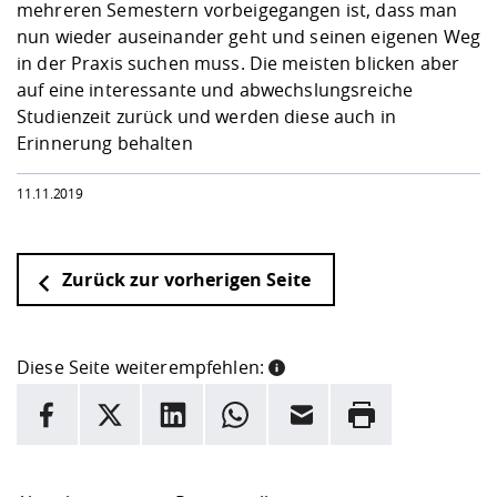
mehreren Semestern vorbeigegangen ist, dass man
nun wieder auseinander geht und seinen eigenen Weg
in der Praxis suchen muss. Die meisten blicken aber
auf eine interessante und abwechslungsreiche
Studienzeit zurück und werden diese auch in
Erinnerung behalten
11.11.2019
Zurück zur vorherigen Seite
Diese Seite weiterempfehlen:
INFORMATION
Facebook
X
LinkedIn
Whatsapp
E-Mail
Drucken
Hier stehen weitere Informationen und ein Link zur
Date