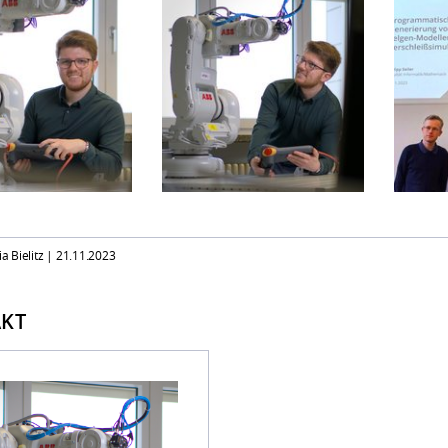
ia Bielitz |
21.11.2023
KT