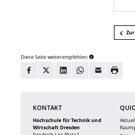
Zur
Diese Seite weiterempfehlen:
INFORMATION
Facebook
X
LinkedIn
Whatsapp
E-Mail
Drucken
Hier stehen weitere Informationen und ein Link z
KONTAKT
QUI
Hochschule für Technik und
Aktuel
Wirtschaft Dresden
Raump
Friedrich-List-Platz 1