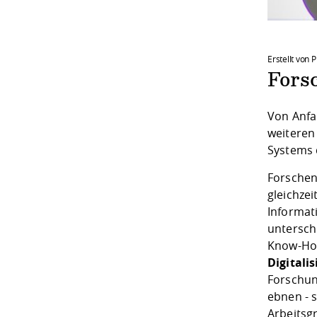
Erstellt von P
Forsc
Von Anfan
weiteren
Systems 
Forschen
gleichzei
Informat
untersch
Know-How
Digitali
Forschun
ebnen - 
Arbeitsg