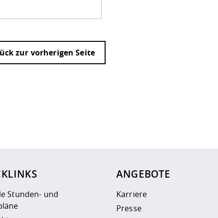
ück zur vorherigen Seite
ur
Datenschutzseite
.
CKLINKS
ANGEBOTE
le Stunden- und
Karriere
läne
Presse