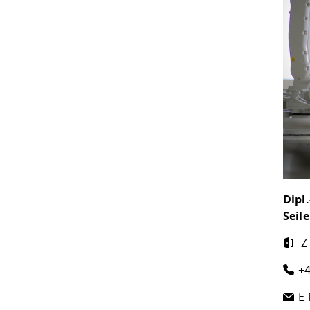
Dipl.
Seile
Z
+4
E-