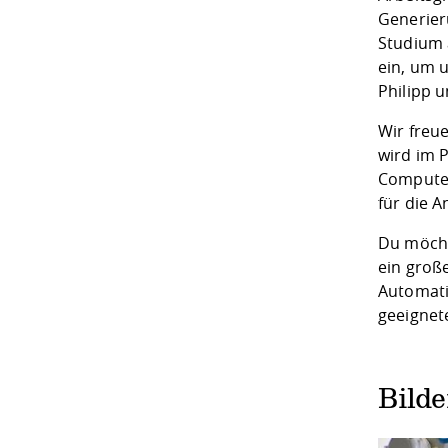
Generier
Studium a
ein, um 
Philipp 
Wir freue
wird im 
Computer
für die 
Du möcht
ein groß
Automati
geeignet
Bild