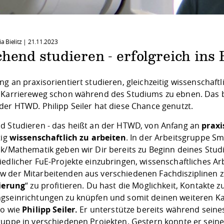
ia Bielitz |
21.11.2023
hend studieren - erfolgreich ins 
g an praxisorientiert studieren, gleichzeitig wissenschaft
 Karriereweg schon während des Studiums zu ebnen. Das b
der HTWD. Philipp Seiler hat diese Chance genutzt.
d Studieren - das heißt an der HTWD, von Anfang an
praxi
tig
wissenschaftlich zu arbeiten
. In der
Arbeitsgruppe Sm
ik/Mathematik geben wir Dir bereits zu Beginn deines Stu
iedlicher FuE-Projekte einzubringen, wissenschaftliches 
 der Mitarbeitenden aus verschiedenen Fachdisziplinen 
sierung
“ zu profitieren. Du hast die Möglichkeit, Kontakt
gseinrichtungen zu knüpfen und somit deinen weiteren K
so wie
Philipp Seiler.
Er unterstütze bereits während seines
ruppe in verschiedenen Projekten. Gestern konnte er
sein