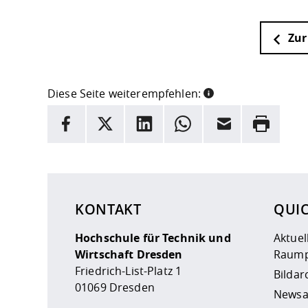
Zur
Diese Seite weiterempfehlen:
INFORMATION
Facebook
X
LinkedIn
Whatsapp
E-Mail
Drucken
Hier stehen weitere Informationen und ein Link z
KONTAKT
QUI
Hochschule für Technik und
Aktuel
Wirtschaft Dresden
Raump
Friedrich-List-Platz 1
Bildar
01069 Dresden
Newsa