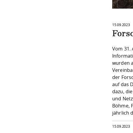
15.09.2023
Fors
Vom 31. 
Informat
wurden a
Vereinba
der Fors
auf das 
dazu, di
und Netzw
Böhme, P
jährlich
15.09.2023