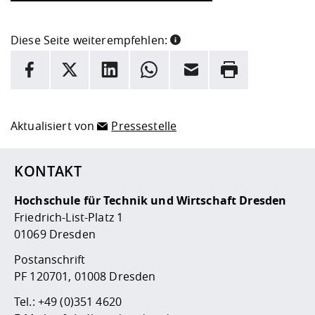
Diese Seite weiterempfehlen:
INFORMATION
Facebook
X
LinkedIn
Whatsapp
E-Mail
Drucken
Hier stehen weitere Informationen und ein Link zur
Date
Aktualisiert von
Pressestelle
KONTAKT
Hochschule für Technik und Wirtschaft Dresden
Friedrich-List-Platz 1
01069 Dresden
Postanschrift
PF 120701, 01008 Dresden
Tel.:
+49 (0)351 4620