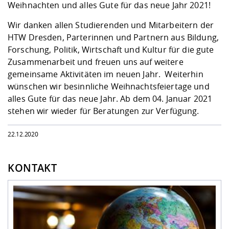
Kompetenz
Weihnachten und alles Gute für das neue Jahr 2021!
Career Service
Angebote für
Chancengleichhe
Informatik/Math
Unternehmen
Vorbereitung auf
Studien- und
Studieren in be
Forschungszent
FIS -
Prototyping und
Kontakt & Berat
Gremien und Ver
Studiengangentw
Wir danken allen Studierenden und Mitarbeitern der
Formulare und 
Prüfungsordnun
Lebenslagen ode
Lehren, Forsche
Forschungsinfor
HTW Dresden, Parterinnen und Partnern aus Bildung,
Kontakt und Anfahrt
Hochschulgesund
Landbau/Umwelt
Beschaffungsvor
Weiterbilden im 
Forschung, Politik, Wirtschaft und Kultur für die gute
Checkliste zum S
Gründung und St
Zusammenarbeit und freuen uns auf weitere
Studienbegleitu
Beratungsangebo
Wissenschaftlich
Qualitätssicherung
gemeinsame Aktivitäten im neuen Jahr. Weiterhin
Klimaschutz & Na
Maschinenbau
und Physik
Studentenwerk 
Formulare und 
wünschen wir besinnliche Weihnachtsfeiertage und
Kooperationen u
alles Gute für das neue Jahr. Ab dem 04. Januar 2021
Förderverein
Wirtschaftswisse
stehen wir wieder für Beratungen zur Verfügung.
Digitales Lernen 
Angebote der Age
Internationale T
Arbeit
22.12.2020
Qualifizierungsa
Fremdsprachen
KONTAKT
Jobs, Praktika, D