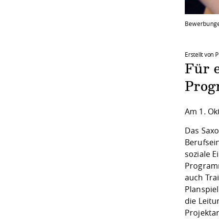
Bewerbungen
Erstellt von 
Für 
Prog
Am 1. Ok
Das Sax
Berufsein
soziale 
Programm
auch Trai
Planspie
die Leitu
Projekta