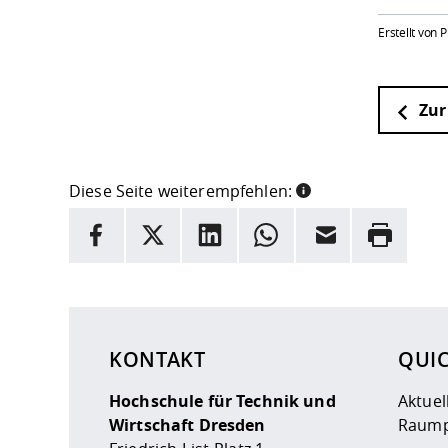
Erstellt von 
Zur
Diese Seite weiterempfehlen:
INFORMATION
Facebook
X
LinkedIn
Whatsapp
E-Mail
Drucken
Hier stehen weitere Informationen und ein Link z
KONTAKT
QUI
Hochschule für Technik und
Aktuel
Wirtschaft Dresden
Raump