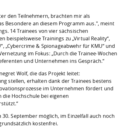
ter den Teilnehmern, brachten mir als
as Besondere an diesem Programm aus.", meint
ngs. 14 Trainees von vier sächsischen
eispielsweise Trainings zu „Virtual Reality“,
KMU“, „Cybercrime & Spionageabwehr für KMU“ und
 Vernetzung im Fokus: „Durch die Trainee-Wochen
Referenten und Unternehmen ins Gespräch.“
ret Wolf, die das Projekt leitet:
g stellen, erhalten dank der Trainees bestens
nnovationsprozesse im Unternehmen fördert und
n die Hochschule bei eigenen
stützt.“
30. September möglich, im Einzelfall auch noch
grundsätzlich kostenfrei.