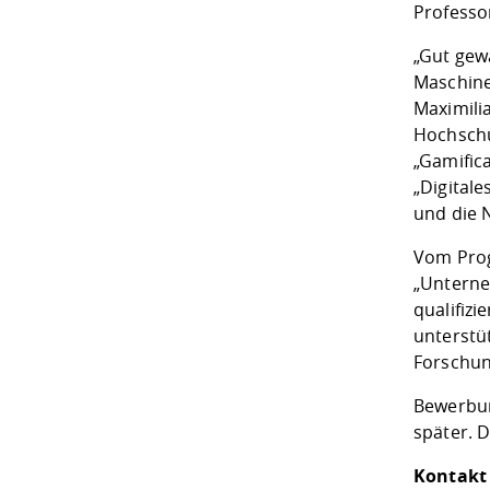
Professo
„Gut gew
Maschine
Maximilia
Hochschu
„Gamific
„Digital
und die 
Vom Prog
„Unterne
qualifiz
unterstü
Forschun
Bewerbun
später. D
Kontakt