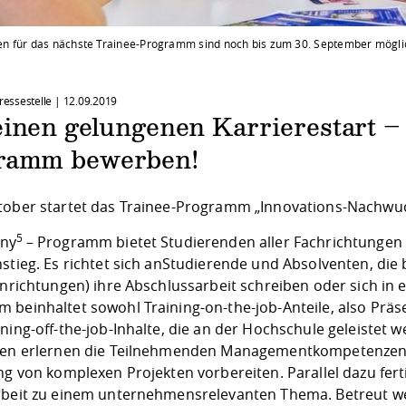
 für das nächste Trainee-Programm sind noch bis zum 30. September mögli
Pressestelle |
12.09.2019
einen gelungenen Karrierestart –
ramm bewerben!
tober startet das Trainee-Programm „Innovations-Nachwuc
5
ony
– Programm bietet Studierenden aller Fachrichtungen 
stieg. Es richtet sich an
Studierende und Absolventen, die 
Einrichtungen) ihre Abschlussarbeit schreiben oder sich i
 beinhaltet sowohl Training-on-the-job-Anteile, also Präse
ning-off-the-job-Inhalte, die an der Hochschule geleistet w
len erlernen die Teilnehmenden Managementkompetenzen, 
ng von komplexen Projekten vorbereiten. Parallel dazu fer
rbeit zu einem unternehmensrelevanten Thema. Betreut we