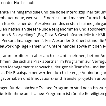
ren der Hochschule.
ählte Trainingsmodule und die hohe Interdisziplinarität un
nbauer neue, wertvolle Eindrücke und machen für mich d
n Bürkle, einer der Absolventen des ersten Trainee-Jahrga
len hatten an dieser Runde teilgenommen und absolvierten b
ation & Storytelling“, „Big Data & Geschäftsmodelle für 
es Personalmanagement“. Für Alexander Grünert stand die
Networking-Tage kamen wir untereinander sowie mit den 
ramm profitieren aber auch die Unternehmen, betont Anneg
hmen, die sich als Praxispartner im Programm zur Verfügun
ierten Managementnachwuchs, der gezielt Transfer- und I
tzt. Die Praxispartner werden durch die enge Anbindung a
gsvorhaben und Innovations- und Transferprojekten unter
gen für das nächste Trainee-Programm sind noch bis zum 
ie Teilnahme am Trainee-Programm ist für alle Beteiligten 