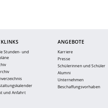
ur
Datenschutzseite
.
CKLINKS
ANGEBOTE
le Stunden- und
Karriere
läne
Presse
chiv
Schülerinnen und Schüler
rchiv
Alumni
nverzeichnis
Unternehmen
staltungskalender
Beschaffungsvorhaben
t und Anfahrt