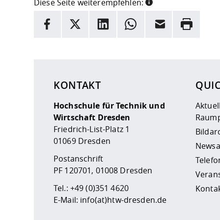
Diese Seite weiterempfehlen:
INFORMATION
Facebook
X
LinkedIn
Whatsapp
E-Mail
Drucken
Hier stehen weitere Informationen und ein Link z
KONTAKT
QUI
Hochschule für Technik und
Aktuel
Wirtschaft Dresden
Raump
Friedrich-List-Platz 1
Bildar
01069 Dresden
Newsa
Postanschrift
Telefo
PF 120701, 01008 Dresden
Veran
Tel.:
+49 (0)351 4620
Kontak
E-Mail:
info(at)htw-dresden.de