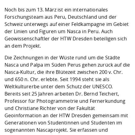
Kompetenz
Career Service
Angebote für
Chancengleichhe
Informatik/Math
Unternehmen
Noch bis zum 13. März ist ein internationales
Vorbereitung auf
Studien- und
Studieren in be
Forschungszent
FIS -
Prototyping und
Kontakt & Berat
Gremien und Ver
Studiengangentw
Formulare und 
Forschungsteam aus Peru, Deutschland und der
Prüfungsordnun
Lebenslagen ode
Lehren, Forsche
Forschungsinfor
Kontakt und Anfahrt
Schweiz unterwegs auf einer Feldkampagne im Gebiet
Hochschulgesund
Landbau/Umwelt
Beschaffungsvor
Weiterbilden im 
der Linien und Figuren um Nasca in Peru. Auch
Checkliste zum S
Gründung und St
Geowissenschaftler der HTW Dresden beteiligen sich
Studienbegleitu
Beratungsangebo
Wissenschaftlich
Qualitätssicherung
Klimaschutz & Na
Maschinenbau
an dem Projekt.
und Physik
Studentenwerk 
Formulare und 
Kooperationen u
Die Zeichnungen in der Wüste rund um die Städte
Förderverein
Wirtschaftswisse
Nasca und Palpa im Süden Perus gehen zurück auf die
Digitales Lernen 
Angebote der Age
Internationale T
Nasca-Kultur, die ihre Blütezeit zwischen 200 v. Chr.
Arbeit
und 650 n. Chr. erlebte. Seit 1994 steht sie als
Qualifizierungsa
Weltkulturerbe unter dem Schutz der UNESCO.
Fremdsprachen
Bereits seit 25 Jahren arbeiten Dr. Bernd Teichert,
Professor für Photogrammetrie und Fernerkundung
und Christiane Richter von der Fakultät
Jobs, Praktika, D
Geoinformation an der HTW Dresden gemeinsam mit
Generationen von Studentinnen und Studenten im
sogenannten Nascaprojekt. Sie erfassen und