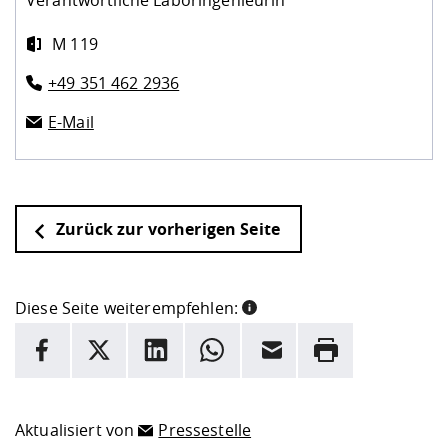
Verantwortliche Laboringenieurin
M 119
+49 351 462 2936
E-Mail
Zurück zur vorherigen Seite
Diese Seite weiterempfehlen:
INFORMATION
Facebook
X
LinkedIn
Whatsapp
E-Mail
Drucken
Hier stehen weitere Informationen und ein Link zur
Date
Aktualisiert von
Pressestelle