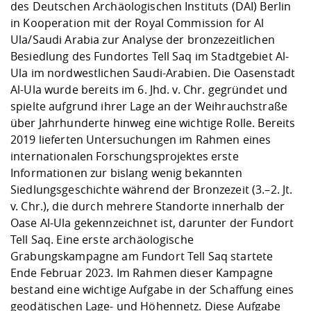
Kompetenz
des Deutschen Archäologischen Instituts (DAI) Berlin
Career Service
Angebote für
Chancengleichhe
Informatik/Math
Unternehmen
in Kooperation mit der Royal Commission for Al
Vorbereitung auf
Studien- und
Studieren in be
Forschungszent
FIS -
Prototyping und
Kontakt & Berat
Gremien und Ver
Studiengangentw
Formulare und 
Ula/Saudi Arabia zur Analyse der bronzezeitlichen
Prüfungsordnun
Lebenslagen ode
Lehren, Forsche
Forschungsinfor
Kontakt und Anfahrt
Besiedlung des Fundortes Tell Saq im Stadtgebiet Al-
Hochschulgesund
Landbau/Umwelt
Beschaffungsvor
Weiterbilden im 
Ula im nordwestlichen Saudi-Arabien. Die Oasenstadt
Checkliste zum S
Gründung und St
Al-Ula wurde bereits im 6. Jhd. v. Chr. gegründet und
Studienbegleitu
Beratungsangebo
Wissenschaftlich
Qualitätssicherung
Klimaschutz & Na
Maschinenbau
spielte aufgrund ihrer Lage an der Weihrauchstraße
und Physik
Studentenwerk 
Formulare und 
Kooperationen u
über Jahrhunderte hinweg eine wichtige Rolle. Bereits
2019 lieferten Untersuchungen im Rahmen eines
Förderverein
Wirtschaftswisse
Digitales Lernen 
Angebote der Age
Internationale T
internationalen Forschungsprojektes erste
Arbeit
Informationen zur bislang wenig bekannten
Siedlungsgeschichte während der Bronzezeit (3.–2. Jt.
Qualifizierungsa
v. Chr.), die durch mehrere Standorte innerhalb der
Fremdsprachen
Oase Al-Ula gekennzeichnet ist, darunter der Fundort
Tell Saq. Eine erste archäologische
Grabungskampagne am Fundort Tell Saq startete
Jobs, Praktika, D
Ende Februar 2023. Im Rahmen dieser Kampagne
bestand eine wichtige Aufgabe in der Schaffung eines
geodätischen Lage- und Höhennetz. Diese Aufgabe