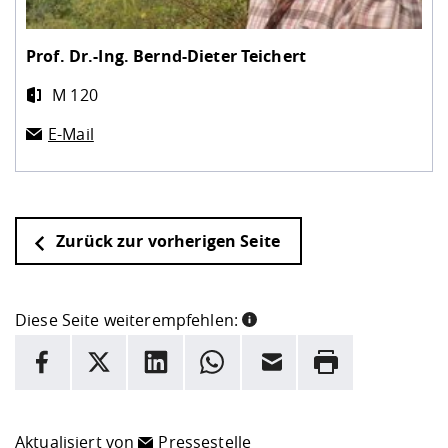
Prof. Dr.-Ing.
Bernd-Dieter Teichert
M 120
E-Mail
Zurück zur vorherigen Seite
Diese Seite weiterempfehlen:
INFORMATION
Facebook
X
LinkedIn
Whatsapp
E-Mail
Drucken
Hier stehen weitere Informationen und ein Link zur
Date
Aktualisiert von
Pressestelle