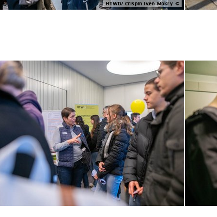
HTWD/ Crispin Iven Mokry