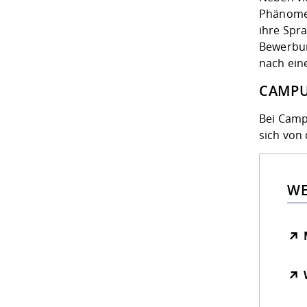
Phänomen
ihre Spr
Bewerbun
nach ei
CAMPU
Bei Camp
sich von
WE