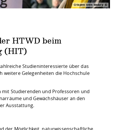
Crispen Iven Mokry
 der HTWD beim
g (HIT)
zahlreiche Studieninteressierte über das
 weitere Gelegenheiten die Hochschule
n mit Studierenden und Professoren und
eminarräume und Gewächshäuser an den
er Ausstattung.
 der Möglichkeit, naturwissenschaftliche