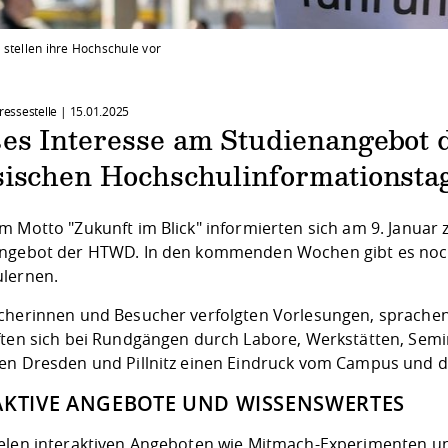
 stellen ihre Hochschule vor
Pressestelle |
15.01.2025
es Interesse am Studienangebot
sischen Hochschulinformationsta
 Motto "Zukunft im Blick" informierten sich am 9. Januar 
ngebot der HTWD. In den kommenden Wochen gibt es noch
lernen.
cherinnen und Besucher verfolgten Vorlesungen, sprache
ften sich bei Rundgängen durch Labore, Werkstätten, S
en Dresden und Pillnitz einen Eindruck vom Campus und d
AKTIVE ANGEBOTE UND WISSENSWERTES
elen interaktiven Angeboten wie Mitmach-Experimenten und