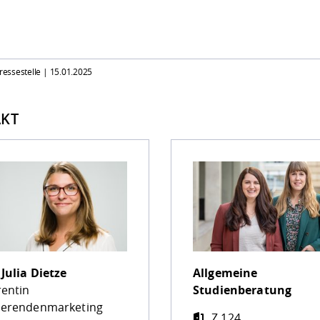
Pressestelle |
15.01.2025
KT
.
Julia Dietze
Allgemeine
rentin
Studienberatung
ierendenmarketing
Z 124