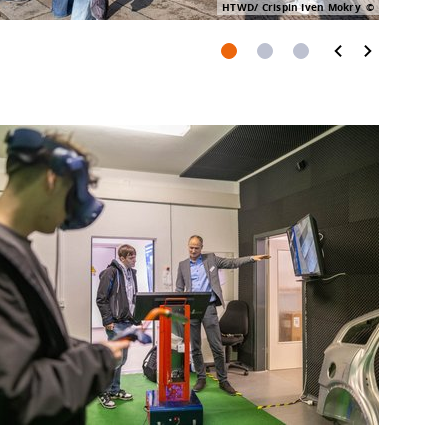
HTWD/ Crispin Iven Mokry