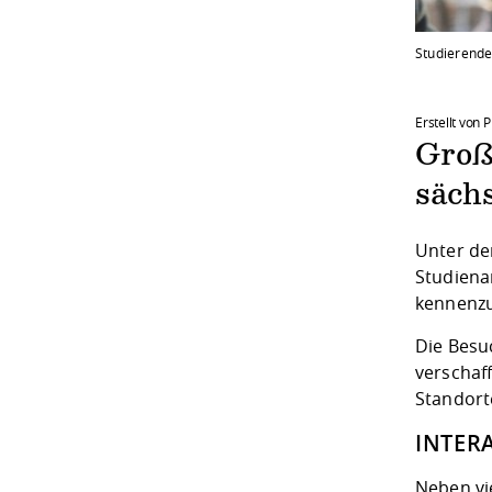
Studierende
Erstellt von 
Groß
säch
Unter dem
Studiena
kennenzu
Die Besu
verschaf
Standort
INTER
Neben vi