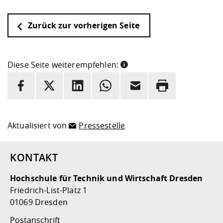
Zurück zur vorherigen Seite
Diese Seite weiterempfehlen:
INFORMATION
Facebook
X
LinkedIn
Whatsapp
E-Mail
Drucken
Hier stehen weitere Informationen und ein Link zur
Date
Aktualisiert von
Pressestelle
KONTAKT
Hochschule für Technik und Wirtschaft Dresden
Friedrich-List-Platz 1
01069 Dresden
Postanschrift