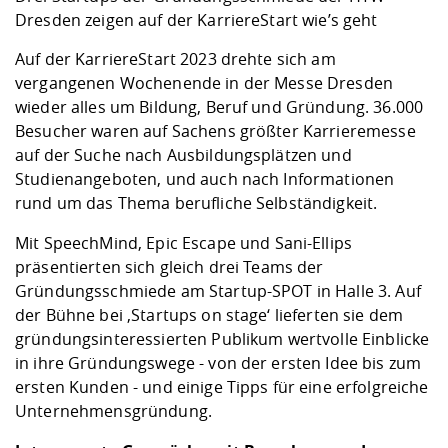
Kompetenz
Career Service
Angebote für
Chancengleichhe
Informatik/Math
Unternehmen
Dresden zeigen auf der KarriereStart wie’s geht
Vorbereitung auf
Studien- und
Studieren in be
Forschungszent
FIS -
Prototyping und
Kontakt & Berat
Gremien und Ver
Studiengangentw
Formulare und 
Auf der KarriereStart 2023 drehte sich am
Prüfungsordnun
Lebenslagen ode
Lehren, Forsche
Forschungsinfor
Kontakt und Anfahrt
vergangenen Wochenende in der Messe Dresden
Hochschulgesund
Landbau/Umwelt
Beschaffungsvor
Weiterbilden im 
wieder alles um Bildung, Beruf und Gründung. 36.000
Checkliste zum S
Gründung und St
Besucher waren auf Sachens größter Karrieremesse
Studienbegleitu
Beratungsangebo
Wissenschaftlich
Qualitätssicherung
Klimaschutz & Na
Maschinenbau
auf der Suche nach Ausbildungsplätzen und
und Physik
Studentenwerk 
Formulare und 
Kooperationen u
Studienangeboten, und auch nach Informationen
rund um das Thema berufliche Selbständigkeit.
Förderverein
Wirtschaftswisse
Digitales Lernen 
Angebote der Age
Internationale T
Mit
SpeechMind
,
Epic Escape
und
Sani-Ellips
Arbeit
präsentierten sich gleich drei Teams der
Qualifizierungsa
Gründungsschmiede am Startup-SPOT in Halle 3. Auf
Fremdsprachen
der Bühne bei ‚Startups on stage‘ lieferten sie dem
gründungsinteressierten Publikum wertvolle Einblicke
in ihre Gründungswege - von der ersten Idee bis zum
Jobs, Praktika, D
ersten Kunden - und einige Tipps für eine erfolgreiche
Unternehmensgründung.