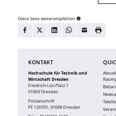
Diese Seite weiterempfehlen:
INFORMATION
Facebook
X
LinkedIn
Whatsapp
E-Mail
Drucken
Hier stehen weitere Informationen und ein Link z
KONTAKT
QUI
Hochschule für Technik und
Aktuel
Wirtschaft Dresden
Raump
Friedrich-List-Platz 1
Bildar
01069 Dresden
Newsa
Postanschrift
Telefo
PF 120701, 01008 Dresden
Veran