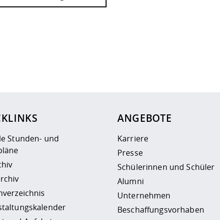
ur
Datenschutzseite
.
CKLINKS
ANGEBOTE
le Stunden- und
Karriere
läne
Presse
chiv
Schülerinnen und Schüler
rchiv
Alumni
nverzeichnis
Unternehmen
staltungskalender
Beschaffungsvorhaben