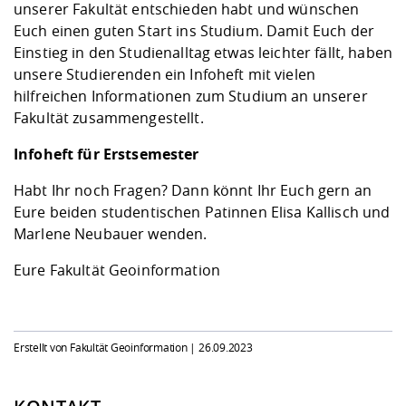
Kompetenz
unserer Fakultät entschieden habt und wünschen
Career Service
Angebote für
Chancengleichhe
Informatik/Math
Unternehmen
Euch einen guten Start ins Studium. Damit Euch der
Vorbereitung auf
Studien- und
Studieren in be
Forschungszent
FIS -
Prototyping und
Kontakt & Berat
Gremien und Ver
Studiengangentw
Formulare und 
Einstieg in den Studienalltag etwas leichter fällt, haben
Prüfungsordnun
Lebenslagen ode
Lehren, Forsche
Forschungsinfor
Kontakt und Anfahrt
unsere Studierenden ein Infoheft mit vielen
Hochschulgesund
Landbau/Umwelt
Beschaffungsvor
Weiterbilden im 
hilfreichen Informationen zum Studium an unserer
Checkliste zum S
Gründung und St
Fakultät zusammengestellt.
Studienbegleitu
Beratungsangebo
Wissenschaftlich
Qualitätssicherung
Klimaschutz & Na
Maschinenbau
und Physik
Studentenwerk 
Formulare und 
Infoheft für Erstsemester
Kooperationen u
Habt Ihr noch Fragen? Dann könnt Ihr Euch gern an
Förderverein
Wirtschaftswisse
Digitales Lernen 
Angebote der Age
Internationale T
Eure beiden studentischen Patinnen Elisa Kallisch und
Arbeit
Marlene Neubauer wenden.
Qualifizierungsa
Eure Fakultät Geoinformation
Fremdsprachen
Jobs, Praktika, D
Erstellt von Fakultät Geoinformation |
26.09.2023