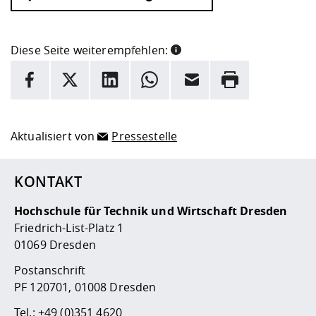
Diese Seite weiterempfehlen:
INFORMATION
Facebook
X
LinkedIn
Whatsapp
E-Mail
Drucken
Hier stehen weitere Informationen und ein Link zur
Date
Aktualisiert von
Pressestelle
KONTAKT
Hochschule für Technik und Wirtschaft Dresden
Friedrich-List-Platz 1
01069 Dresden
Postanschrift
PF 120701, 01008 Dresden
Tel.:
+49 (0)351 4620