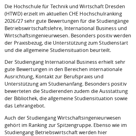
Kompetenz
Career Service
Angebote für
Chancengleichhe
Informatik/Math
Unternehmen
Die Hochschule für Technik und Wirtschaft Dresden
Vorbereitung auf
Studien- und
Studieren in be
Forschungszent
FIS -
Prototyping und
Kontakt & Berat
Gremien und Ver
Studiengangentw
(HTWD) erzielt im aktuellen CHE Hochschulranking
Formulare und 
Prüfungsordnun
Lebenslagen ode
Lehren, Forsche
Forschungsinfor
2026/27 sehr gute Bewertungen für die Studiengänge
Kontakt und Anfahrt
Hochschulgesund
Landbau/Umwelt
Beschaffungsvor
Weiterbilden im 
Betriebswirtschaftslehre, International Business und
Checkliste zum S
Gründung und St
Wirtschaftsingenieurwesen. Besonders positiv werden
Studienbegleitu
Beratungsangebo
Wissenschaftlich
der Praxisbezug, die Unterstützung zum Studienstart
Qualitätssicherung
Klimaschutz & Na
Maschinenbau
und Physik
Studentenwerk 
Formulare und 
und die allgemeine Studiensituation beurteilt.
Kooperationen u
Der Studiengang International Business erhielt sehr
Förderverein
Wirtschaftswisse
Digitales Lernen 
Angebote der Age
Internationale T
gute Bewertungen in den Bereichen internationale
Arbeit
Ausrichtung, Kontakt zur Berufspraxis und
Unterstützung am Studienanfang. Besonders positiv
Qualifizierungsa
bewerteten die Studierenden zudem die Ausstattung
Fremdsprachen
der Bibliothek, die allgemeine Studiensituation sowie
das Lehrangebot.
Jobs, Praktika, D
Auch der Studiengang Wirtschaftsingenieurwesen
gehört im Ranking zur Spitzengruppe. Ebenso wie im
Studiengang Betriebswirtschaft werden hier