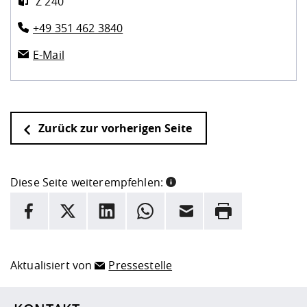
Z 240
+49 351 462 3840
E-Mail
Zurück zur vorherigen Seite
Diese Seite weiterempfehlen:
INFORMATION
Facebook
X
LinkedIn
Whatsapp
E-Mail
Drucken
Hier stehen weitere Informationen und ein Link zur
Date
Aktualisiert von
Pressestelle