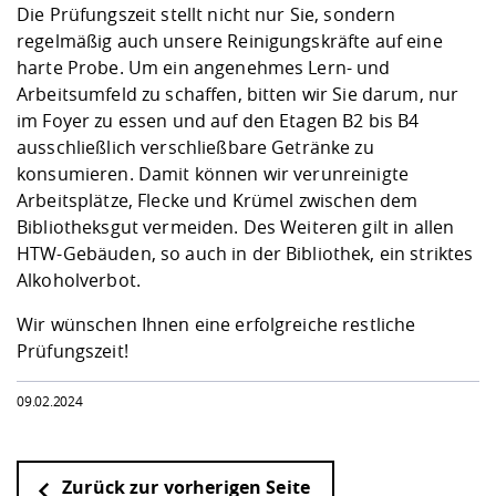
Kompetenz
Die Prüfungszeit stellt nicht nur Sie, sondern
Career Service
Angebote für
Chancengleichhe
Informatik/Math
Unternehmen
regelmäßig auch unsere Reinigungskräfte auf eine
Vorbereitung auf
Studien- und
Studieren in be
Forschungszent
FIS -
Prototyping und
Kontakt & Berat
Gremien und Ver
Studiengangentw
Formulare und 
harte Probe. Um ein angenehmes Lern- und
Prüfungsordnun
Lebenslagen ode
Lehren, Forsche
Forschungsinfor
Kontakt und Anfahrt
Hochschulgesund
Landbau/Umwelt
Beschaffungsvor
Arbeitsumfeld zu schaffen, bitten wir Sie darum, nur
Weiterbilden im 
Checkliste zum S
Gründung und St
im Foyer zu essen und auf den Etagen B2 bis B4
Studienbegleitu
Beratungsangebo
Wissenschaftlich
ausschließlich verschließbare Getränke zu
Qualitätssicherung
Klimaschutz & Na
Maschinenbau
und Physik
Studentenwerk 
Formulare und 
konsumieren. Damit können wir verunreinigte
Kooperationen u
Arbeitsplätze, Flecke und Krümel zwischen dem
Bibliotheksgut vermeiden. Des Weiteren gilt in allen
Förderverein
Wirtschaftswisse
Digitales Lernen 
Angebote der Age
Internationale T
HTW-Gebäuden, so auch in der Bibliothek, ein striktes
Arbeit
Alkoholverbot.
Qualifizierungsa
Wir wünschen Ihnen eine erfolgreiche restliche
Fremdsprachen
Prüfungszeit!
09.02.2024
Jobs, Praktika, D
Zurück zur vorherigen Seite