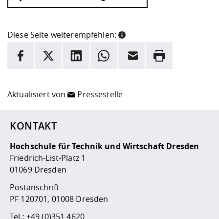
Diese Seite weiterempfehlen:
INFORMATION
Facebook
X
LinkedIn
Whatsapp
E-Mail
Drucken
Hier stehen weitere Informationen und ein Link zur
Date
Aktualisiert von
Pressestelle
KONTAKT
Hochschule für Technik und Wirtschaft Dresden
Friedrich-List-Platz 1
01069 Dresden
Postanschrift
PF 120701, 01008 Dresden
Tel.:
+49 (0)351 4620