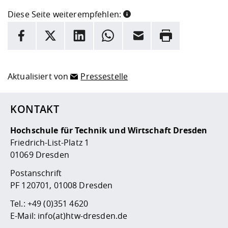
Diese Seite weiterempfehlen:
INFORMATION
Facebook
X
LinkedIn
Whatsapp
E-Mail
Drucken
Hier stehen weitere Informationen und ein Link zur
Date
Aktualisiert von
Pressestelle
KONTAKT
Hochschule für Technik und Wirtschaft Dresden
Friedrich-List-Platz 1
01069 Dresden
Postanschrift
PF 120701, 01008 Dresden
Tel.:
+49 (0)351 4620
E-Mail:
info(at)htw-dresden.de