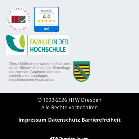
©
1992-2026 HTW Dresden
Alle Rechte vorbehalten
Impressum
Datenschutz
Barrierefreiheit
HTW Dresden folgen: