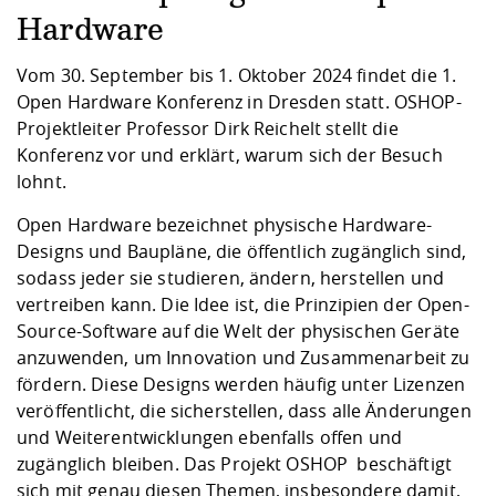
Kompetenz
Career Service
Angebote für
Chancengleichhe
Informatik/Math
Unternehmen
Hardware
Vorbereitung auf
Studien- und
Studieren in be
Forschungszent
FIS -
Prototyping und
Kontakt & Berat
Gremien und Ver
Studiengangentw
Formulare und 
Prüfungsordnun
Lebenslagen ode
Lehren, Forsche
Forschungsinfor
Vom 30. September bis 1. Oktober 2024 findet die 1.
Kontakt und Anfahrt
Hochschulgesund
Landbau/Umwelt
Beschaffungsvor
Weiterbilden im 
Open Hardware Konferenz in Dresden statt. OSHOP-
Checkliste zum S
Gründung und St
Projektleiter Professor Dirk Reichelt stellt die
Studienbegleitu
Beratungsangebo
Wissenschaftlich
Konferenz vor und erklärt, warum sich der Besuch
Qualitätssicherung
Klimaschutz & Na
Maschinenbau
und Physik
Studentenwerk 
Formulare und 
lohnt.
Kooperationen u
Open Hardware bezeichnet physische Hardware-
Förderverein
Wirtschaftswisse
Digitales Lernen 
Angebote der Age
Internationale T
Designs und Baupläne, die öffentlich zugänglich sind,
Arbeit
sodass jeder sie studieren, ändern, herstellen und
vertreiben kann. Die Idee ist, die Prinzipien der Open-
Qualifizierungsa
Source-Software auf die Welt der physischen Geräte
Fremdsprachen
anzuwenden, um Innovation und Zusammenarbeit zu
fördern. Diese Designs werden häufig unter Lizenzen
veröffentlicht, die sicherstellen, dass alle Änderungen
Jobs, Praktika, D
und Weiterentwicklungen ebenfalls offen und
zugänglich bleiben. Das
Projekt OSHOP
beschäftigt
sich mit genau diesen Themen, insbesondere damit,