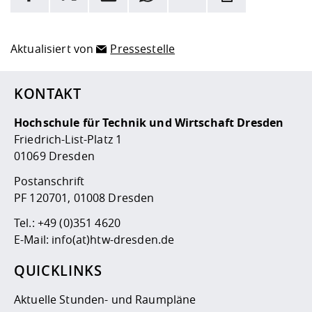
Hier stehen weitere Informationen und ein Link zur
Date
Aktualisiert von
Pressestelle
KONTAKT
Hochschule für Technik und Wirtschaft Dresden
Friedrich-List-Platz 1
01069 Dresden
Postanschrift
PF 120701, 01008 Dresden
Tel.:
+49 (0)351 4620
E-Mail:
info(at)htw-dresden.de
QUICKLINKS
Aktuelle Stunden- und Raumpläne