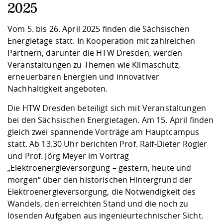
Kompetenz
Career Service
Angebote für
2025
Chancengleichhe
Informatik/Math
Unternehmen
Vorbereitung auf
Studien- und
Studieren in be
Forschungszent
FIS -
Prototyping und
Kontakt & Berat
Gremien und Ver
Studiengangentw
Formulare und 
Vom 5. bis 26. April 2025 finden die Sächsischen
Prüfungsordnun
Lebenslagen ode
Lehren, Forsche
Forschungsinfor
Kontakt und Anfahrt
Energietage statt. In Kooperation mit zahlreichen
Hochschulgesund
Landbau/Umwelt
Beschaffungsvor
Weiterbilden im 
Partnern, darunter die HTW Dresden, werden
Checkliste zum S
Gründung und St
Veranstaltungen zu Themen wie Klimaschutz,
Studienbegleitu
Beratungsangebo
Wissenschaftlich
Qualitätssicherung
Klimaschutz & Na
Maschinenbau
erneuerbaren Energien und innovativer
und Physik
Studentenwerk 
Formulare und 
Kooperationen u
Nachhaltigkeit angeboten.
Förderverein
Wirtschaftswisse
Die HTW Dresden beteiligt sich mit Veranstaltungen
Digitales Lernen 
Angebote der Age
Internationale T
bei den Sächsischen Energietagen. Am 15. April finden
Arbeit
gleich zwei spannende Vorträge am Hauptcampus
Qualifizierungsa
statt. Ab 13.30 Uhr berichten Prof. Ralf-Dieter Rogler
Fremdsprachen
und Prof. Jörg Meyer im Vortrag
„Elektroenergieversorgung – gestern, heute und
morgen“ über den historischen Hintergrund der
Jobs, Praktika, D
Elektroenergieversorgung, die Notwendigkeit des
Wandels, den erreichten Stand und die noch zu
lösenden Aufgaben aus ingenieurtechnischer Sicht.