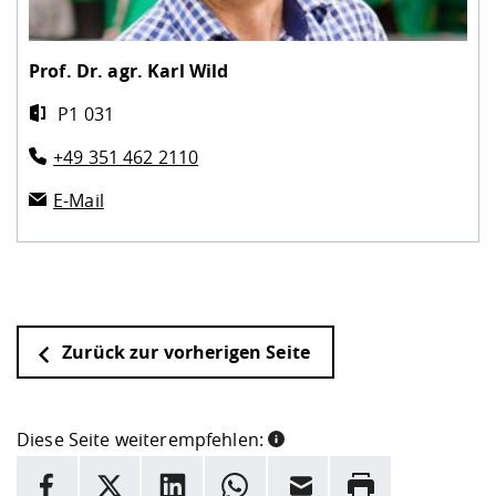
Prof. Dr. agr.
Karl Wild
P1 031
+49 351 462 2110
E-Mail
Zurück zur vorherigen Seite
Diese Seite weiterempfehlen:
INFORMATION
Facebook
X
LinkedIn
Whatsapp
E-Mail
Drucken