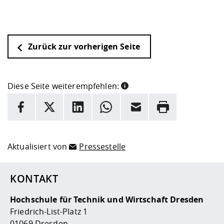
Zurück zur vorherigen Seite
Diese Seite weiterempfehlen:
INFORMATION
Facebook
X
LinkedIn
Whatsapp
E-Mail
Drucken
Hier stehen weitere Informationen und ein Link zur
Date
Aktualisiert von
Pressestelle
KONTAKT
Hochschule für Technik und Wirtschaft Dresden
Friedrich-List-Platz 1
01069 Dresden