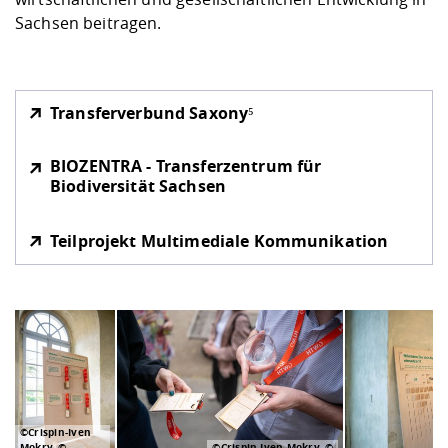
Sachsen beitragen.
Transferverbund Saxony⁵
BIOZENTRA - Transferzentrum für
Biodiversität Sachsen
Teilprojekt Multimediale Kommunikation
©Crispin-Iven
Mokry
©Crispin-Iven Mokry
©