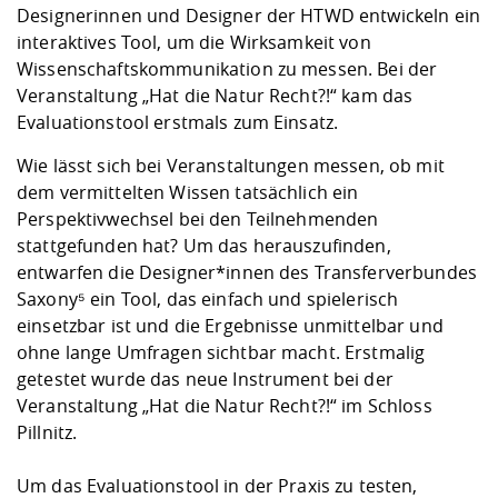
Kompetenz
Career Service
Angebote für
Designerinnen und Designer der HTWD entwickeln ein
Chancengleichhe
Informatik/Math
Unternehmen
interaktives Tool, um die Wirksamkeit von
Vorbereitung auf
Studien- und
Studieren in be
Forschungszent
FIS -
Prototyping und
Kontakt & Berat
Gremien und Ver
Studiengangentw
Formulare und 
Wissenschaftskommunikation zu messen. Bei der
Prüfungsordnun
Lebenslagen ode
Lehren, Forsche
Forschungsinfor
Kontakt und Anfahrt
Hochschulgesund
Landbau/Umwelt
Beschaffungsvor
Veranstaltung „Hat die Natur Recht?!“ kam das
Weiterbilden im 
Checkliste zum S
Gründung und St
Evaluationstool erstmals zum Einsatz.
Studienbegleitu
Beratungsangebo
Wissenschaftlich
Qualitätssicherung
Wie lässt sich bei Veranstaltungen messen, ob mit
Klimaschutz & Na
Maschinenbau
und Physik
Studentenwerk 
Formulare und 
dem vermittelten Wissen tatsächlich ein
Kooperationen u
Perspektivwechsel bei den Teilnehmenden
Förderverein
Wirtschaftswisse
stattgefunden hat? Um das herauszufinden,
Digitales Lernen 
Angebote der Age
Internationale T
entwarfen die Designer*innen des Transferverbundes
Arbeit
Saxony⁵ ein Tool, das einfach und spielerisch
Qualifizierungsa
einsetzbar ist und die Ergebnisse unmittelbar und
Fremdsprachen
ohne lange Umfragen sichtbar macht. Erstmalig
getestet wurde das neue Instrument bei der
Veranstaltung „Hat die Natur Recht?!“ im Schloss
Jobs, Praktika, D
Pillnitz.
Um das Evaluationstool in der Praxis zu testen,