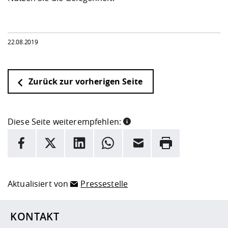
22.08.2019
Zurück zur vorherigen Seite
Diese Seite weiterempfehlen:
INFORMATION
Facebook
X
LinkedIn
Whatsapp
E-Mail
Drucken
Hier stehen weitere Informationen und ein Link zur
Date
Aktualisiert von
Pressestelle
KONTAKT