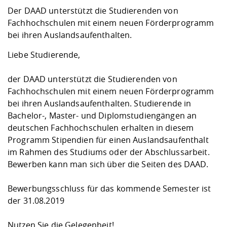
Kompetenz
Career Service
Angebote für
Chancengleichhe
Informatik/Math
Unternehmen
Der DAAD unterstützt die Studierenden von
Vorbereitung auf
Studien- und
Studieren in be
Forschungszent
FIS -
Prototyping und
Kontakt & Berat
Gremien und Ver
Studiengangentw
Fachhochschulen mit einem neuen Förderprogramm
Formulare und 
Prüfungsordnun
Lebenslagen ode
Lehren, Forsche
Forschungsinfor
bei ihren Auslandsaufenthalten.
Kontakt und Anfahrt
Hochschulgesund
Landbau/Umwelt
Beschaffungsvor
Weiterbilden im 
Liebe Studierende,
Checkliste zum S
Gründung und St
Studienbegleitu
Beratungsangebo
Wissenschaftlich
Qualitätssicherung
Klimaschutz & Na
Maschinenbau
der DAAD unterstützt die Studierenden von
und Physik
Studentenwerk 
Formulare und 
Kooperationen u
Fachhochschulen mit einem neuen Förderprogramm
bei ihren Auslandsaufenthalten. Studierende in
Förderverein
Wirtschaftswisse
Digitales Lernen 
Angebote der Age
Internationale T
Bachelor-, Master- und Diplomstudiengängen an
Arbeit
deutschen Fachhochschulen erhalten in diesem
Programm Stipendien für einen Auslandsaufenthalt
Qualifizierungsa
im Rahmen des Studiums oder der Abschlussarbeit.
Fremdsprachen
Bewerben kann man sich über die Seiten des DAAD.
Bewerbungsschluss für das kommende Semester ist
Jobs, Praktika, D
der 31.08.2019
Nutzen Sie die Gelegenheit!