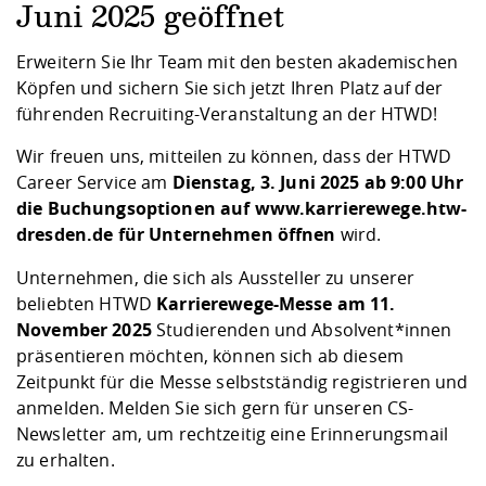
Kompetenz
Career Service
Angebote für
Juni 2025 geöffnet
Chancengleichhe
Informatik/Math
Unternehmen
Vorbereitung auf
Studien- und
Studieren in be
Forschungszent
FIS -
Prototyping und
Kontakt & Berat
Gremien und Ver
Studiengangentw
Formulare und 
Erweitern Sie Ihr Team mit den besten akademischen
Prüfungsordnun
Lebenslagen ode
Lehren, Forsche
Forschungsinfor
Kontakt und Anfahrt
Köpfen und sichern Sie sich jetzt Ihren Platz auf der
Hochschulgesund
Landbau/Umwelt
Beschaffungsvor
Weiterbilden im 
führenden Recruiting-Veranstaltung an der HTWD!
Checkliste zum S
Gründung und St
Studienbegleitu
Beratungsangebo
Wissenschaftlich
Qualitätssicherung
Wir freuen uns, mitteilen zu können, dass der HTWD
Klimaschutz & Na
Maschinenbau
und Physik
Studentenwerk 
Formulare und 
Career Service am
Dienstag, 3. Juni 2025 ab 9:00 Uhr
Kooperationen u
die Buchungsoptionen auf
www.karrierewege.htw-
Förderverein
Wirtschaftswisse
dresden.de
für Unternehmen öffnen
wird.
Digitales Lernen 
Angebote der Age
Internationale T
Arbeit
Unternehmen, die sich als Aussteller zu unserer
beliebten HTWD
Karrierewege-Messe am 11.
Qualifizierungsa
November 2025
Studierenden und Absolvent*innen
Fremdsprachen
präsentieren möchten, können sich ab diesem
Zeitpunkt für die Messe selbstständig registrieren und
Jobs, Praktika, D
anmelden. Melden Sie sich gern für unseren
CS-
Newsletter
am, um rechtzeitig eine Erinnerungsmail
zu erhalten.