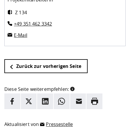
Z 134
+49 351 462 3342
E-Mail
Zurück zur vorherigen Seite
Diese Seite weiterempfehlen:
INFORMATION
Facebook
X
LinkedIn
Whatsapp
E-Mail
Drucken
Hier stehen weitere Informationen und ein Link zur
Date
Aktualisiert von
Pressestelle