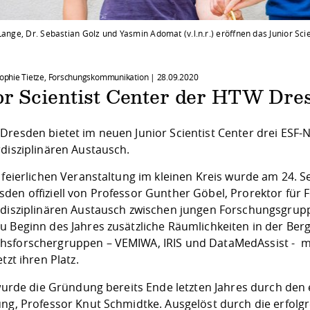
 Lange, Dr. Sebastian Golz und Yasmin Adomat (v.l.n.r.) eröffnen das Junior S
 Sophie Tietze, Forschungskommunikation |
28.09.2020
r Scientist Center der HTW Dresd
Dresden bietet im neuen Junior Scientist Center drei E
rdisziplinären Austausch.
 feierlichen Veranstaltung im kleinen Kreis wurde am 24. 
den offiziell von Professor Gunther Göbel, Prorektor für F
rdisziplinären Austausch zwischen jungen Forschungsgru
u Beginn des Jahres zusätzliche Räumlichkeiten in der Berg
sforschergruppen – VEMIWA, IRIS und DataMedAssist - mi
etzt ihren Platz.
t wurde die Gründung bereits Ende letzten Jahres durch de
ng, Professor Knut Schmidtke. Ausgelöst durch die erfolgr