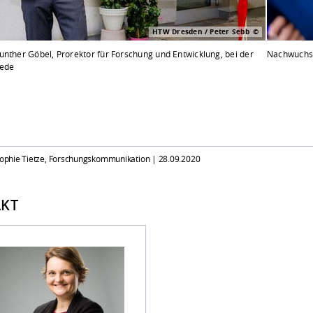
HTW Dresden / Peter Sebb
unther Göbel, Prorektor für Forschung und Entwicklung, bei der
Nachwuchsf
rede
 Sophie Tietze, Forschungskommunikation |
28.09.2020
KT