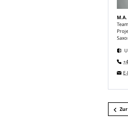
M.A
Team
Proj
Saxo
U
+4
E-
Zur