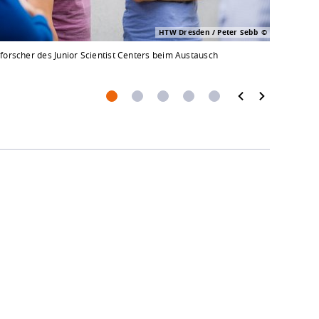
HTW Dresden / Peter Sebb
orscher des Junior Scientist Centers beim Austausch
Begehung d