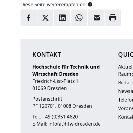
Diese Seite weiterempfehlen:
INFORMATION
Facebook
X
LinkedIn
Whatsapp
E-Mail
Drucken
Hier stehen weitere Informationen und ein Link z
KONTAKT
QUI
Hochschule für Technik und
Aktuel
Wirtschaft Dresden
Raump
Friedrich-List-Platz 1
Bildar
01069 Dresden
Newsa
Postanschrift
Telefo
PF 120701, 01008 Dresden
Veran
Tel.:
+49 (0)351 4620
Kontak
E-Mail:
info(at)htw-dresden.de