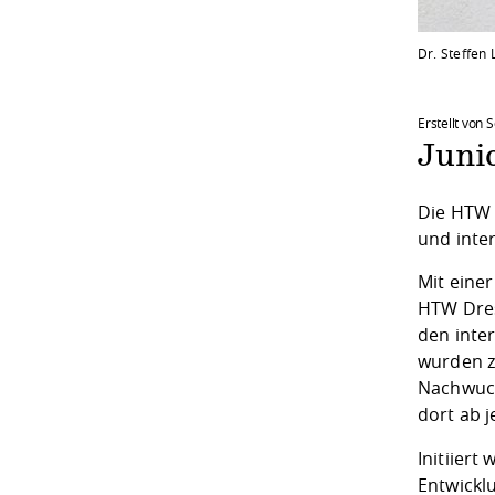
Dr. Steffen
Erstellt von
Junio
Die HTW 
und inte
Mit einer
HTW Dres
den inte
wurden z
Nachwuch
dort ab j
Initiier
Entwicklu