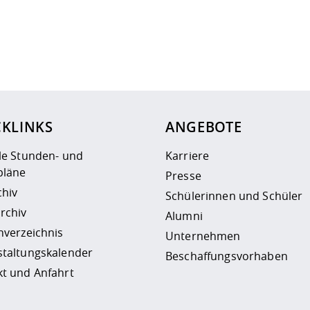
ur
Datenschutzseite
.
CKLINKS
ANGEBOTE
le Stunden- und
Karriere
läne
Presse
chiv
Schülerinnen und Schüler
rchiv
Alumni
nverzeichnis
Unternehmen
staltungskalender
Beschaffungsvorhaben
t und Anfahrt