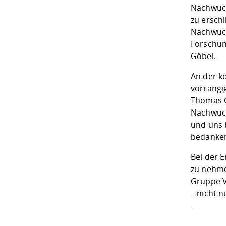
Nachwuch
zu ersch
Nachwuch
Forschun
Göbel.
An der k
vorrangi
Thomas G
Nachwuch
und uns 
bedanken
Bei der 
zu nehme
Gruppe V
– nicht n