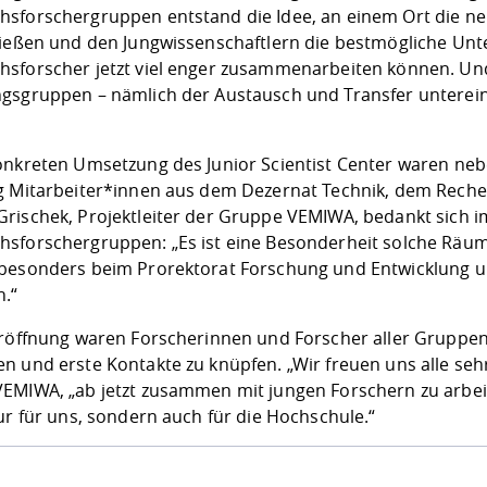
sforschergruppen entstand die Idee, an einem Ort die n
ließen und den Jungwissenschaftlern die bestmögliche Unte
sforscher jetzt viel enger zusammenarbeiten können. Und 
gsgruppen – nämlich der Austausch und Transfer untereina
onkreten Umsetzung des Junior Scientist Center waren ne
g Mitarbeiter*innen aus dem Dezernat Technik, dem Reche
rischek, Projektleiter der Gruppe VEMIWA, bedankt sich im
sforschergruppen: „Es ist eine Besonderheit solche Räu
besonders beim Prorektorat Forschung und Entwicklung un
.“
Eröffnung waren Forscherinnen und Forscher aller Grupp
n und erste Kontakte zu knüpfen. „Wir freuen uns alle se
EMIWA, „ab jetzt zusammen mit jungen Forschern zu arb
ur für uns, sondern auch für die Hochschule.“