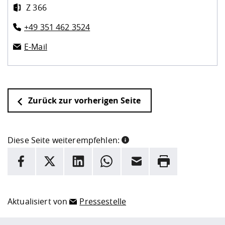
Z 366
+49 351 462 3524
E-Mail
Zurück zur vorherigen Seite
Diese Seite weiterempfehlen:
INFORMATION
Facebook
X
LinkedIn
Whatsapp
E-Mail
Drucken
Hier stehen weitere Informationen und ein Link zur
Date
Aktualisiert von
Pressestelle