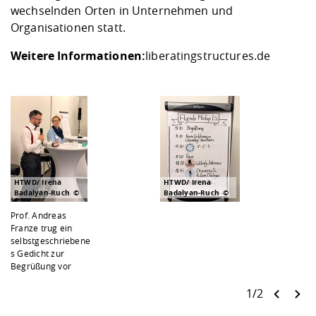
wechselnden Orten in Unternehmen und
Organisationen statt.
Weitere Informationen:
liberatingstructures.de
HTWD/ Irena
HTWD/ Irena
Badalyan-Ruch
Badalyan-Ruch
Prof. Andreas
Franze trug ein
selbstgeschriebene
s Gedicht zur
Begrüßung vor
1/2