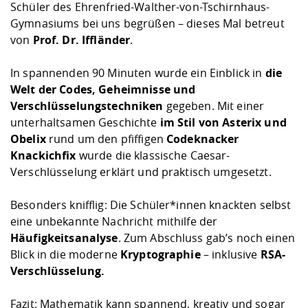
Kompetenz
Schüler des Ehrenfried-Walther-von-Tschirnhaus-
Career Service
Angebote für
Chancengleichhe
Informatik/Math
Unternehmen
Gymnasiums bei uns begrüßen – dieses Mal betreut
Vorbereitung auf
Studien- und
Studieren in be
Forschungszent
FIS -
Prototyping und
Kontakt & Berat
Gremien und Ver
Studiengangentw
Formulare und 
von
Prof. Dr. Iffländer
.
Prüfungsordnun
Lebenslagen ode
Lehren, Forsche
Forschungsinfor
Kontakt und Anfahrt
Hochschulgesund
Landbau/Umwelt
Beschaffungsvor
Weiterbilden im 
In spannenden 90 Minuten wurde ein Einblick in
die
Checkliste zum S
Gründung und St
Welt der Codes, Geheimnisse und
Studienbegleitu
Beratungsangebo
Wissenschaftlich
Qualitätssicherung
Klimaschutz & Na
Maschinenbau
Verschlüsselungstechniken
gegeben. Mit einer
und Physik
Studentenwerk 
Formulare und 
Kooperationen u
unterhaltsamen Geschichte
im Stil von Asterix und
Obelix
rund um den pfiffigen
Codeknacker
Förderverein
Wirtschaftswisse
Digitales Lernen 
Angebote der Age
Internationale T
Knackichfix
wurde die klassische Caesar-
Arbeit
Verschlüsselung erklärt und praktisch umgesetzt.
Qualifizierungsa
Besonders knifflig: Die Schüler*innen knackten selbst
Fremdsprachen
eine unbekannte Nachricht mithilfe der
Häufigkeitsanalyse
. Zum Abschluss gab’s noch einen
Blick in die moderne
Kryptographie
– inklusive
RSA-
Jobs, Praktika, D
Verschlüsselung.
Fazit: Mathematik kann spannend, kreativ und sogar