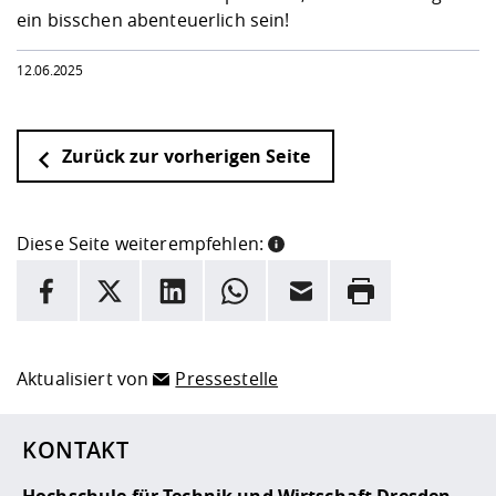
ein bisschen abenteuerlich sein!
12.06.2025
Zurück zur vorherigen Seite
Diese Seite weiterempfehlen:
INFORMATION
Facebook
X
LinkedIn
Whatsapp
E-Mail
Drucken
Hier stehen weitere Informationen und ein Link zur
Date
Aktualisiert von
Pressestelle
KONTAKT