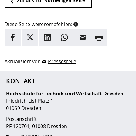
Zurück zur vorherigen Seite
Diese Seite weiterempfehlen:
INFORMATION
Facebook
X
LinkedIn
Whatsapp
E-Mail
Drucken
Hier stehen weitere Informationen und ein Link zur
Date
Aktualisiert von
Pressestelle
KONTAKT
Hochschule für Technik und Wirtschaft Dresden
Friedrich-List-Platz 1
01069 Dresden
Postanschrift
PF 120701, 01008 Dresden