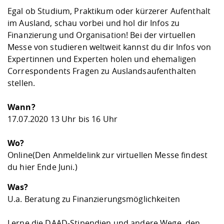
Kompetenz
Career Service
Angebote für
Chancengleichhe
Informatik/Math
Unternehmen
Egal ob Studium, Praktikum oder kürzerer Aufenthalt
Vorbereitung auf
Studien- und
Studieren in be
Forschungszent
FIS -
Prototyping und
Kontakt & Berat
Gremien und Ver
Studiengangentw
im Ausland, schau vorbei und hol dir Infos zu
Formulare und 
Prüfungsordnun
Lebenslagen ode
Lehren, Forsche
Forschungsinfor
Finanzierung und Organisation! Bei der virtuellen
Kontakt und Anfahrt
Hochschulgesund
Landbau/Umwelt
Beschaffungsvor
Weiterbilden im 
Messe von studieren weltweit kannst du dir Infos von
Checkliste zum S
Gründung und St
Expertinnen und Experten holen und ehemaligen
Studienbegleitu
Beratungsangebo
Wissenschaftlich
Correspondents Fragen zu Auslandsaufenthalten
Qualitätssicherung
Klimaschutz & Na
Maschinenbau
und Physik
Studentenwerk 
Formulare und 
stellen.
Kooperationen u
Wann?
Förderverein
Wirtschaftswisse
Digitales Lernen 
Angebote der Age
Internationale T
17.07.2020 13 Uhr bis 16 Uhr
Arbeit
Wo?
Qualifizierungsa
Online
(Den Anmeldelink zur virtuellen Messe findest
Fremdsprachen
du
hier
Ende Juni.)
Was?
Jobs, Praktika, D
U.a. Beratung zu Finanzierungsmöglichkeiten
Lerne die DAAD-Stipendien und andere Wege, den