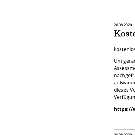
20.08.2020
Kost
kostenlo
Um gerad
Assessme
nachgef
aufwändi
dieses V
Verfügun
https://
20.08.2020