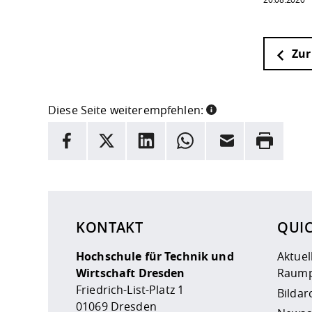
Zur
Diese Seite weiterempfehlen:
INFORMATION
Facebook
X
LinkedIn
Whatsapp
E-Mail
Drucken
Hier stehen weitere Informationen und ein Link z
KONTAKT
QUI
Hochschule für Technik und
Aktuel
Wirtschaft Dresden
Raump
Friedrich-List-Platz 1
Bildar
01069 Dresden