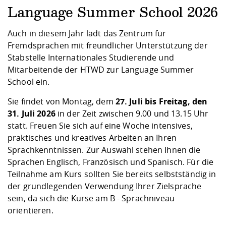
Kompetenz
Career Service
Angebote für
Chancengleichhe
Informatik/Math
Unternehmen
Language Summer School 2026
Vorbereitung auf
Studien- und
Studieren in be
Forschungszent
FIS -
Prototyping und
Kontakt & Berat
Gremien und Ver
Studiengangentw
Formulare und 
Auch in diesem Jahr lädt das Zentrum für
Prüfungsordnun
Lebenslagen ode
Lehren, Forsche
Forschungsinfor
Kontakt und Anfahrt
Hochschulgesund
Landbau/Umwelt
Beschaffungsvor
Fremdsprachen mit freundlicher Unterstützung der
Weiterbilden im 
Checkliste zum S
Gründung und St
Stabstelle Internationales Studierende und
Studienbegleitu
Beratungsangebo
Wissenschaftlich
Mitarbeitende der HTWD zur Language Summer
Qualitätssicherung
Klimaschutz & Na
Maschinenbau
und Physik
Studentenwerk 
Formulare und 
School ein.
Kooperationen u
Sie findet von Montag, dem
27. Juli bis Freitag, den
Förderverein
Wirtschaftswisse
Digitales Lernen 
Angebote der Age
Internationale T
31. Juli 2026
in der Zeit zwischen 9.00 und 13.15 Uhr
Arbeit
statt. Freuen Sie sich auf eine Woche intensives,
praktisches und kreatives Arbeiten an Ihren
Qualifizierungsa
Sprachkenntnissen. Zur Auswahl stehen Ihnen die
Fremdsprachen
Sprachen Englisch, Französisch und Spanisch. Für die
Teilnahme am Kurs sollten Sie bereits selbstständig in
der grundlegenden Verwendung Ihrer Zielsprache
Jobs, Praktika, D
sein, da sich die Kurse am B - Sprachniveau
orientieren.