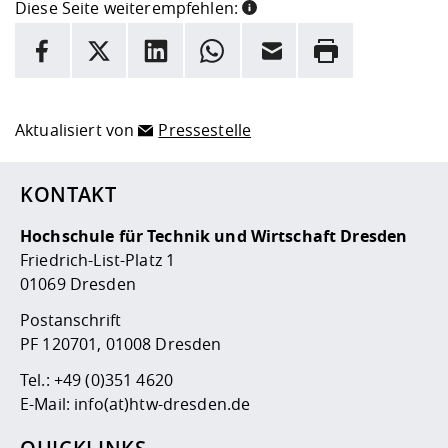
Diese Seite weiterempfehlen:
INFORMATION
Facebook
X
LinkedIn
Whatsapp
E-Mail
Drucken
Hier stehen weitere Informationen und ein Link zur
Date
Aktualisiert von
Pressestelle
KONTAKT
Hochschule für Technik und Wirtschaft Dresden
Friedrich-List-Platz 1
01069 Dresden
Postanschrift
PF 120701, 01008 Dresden
Tel.:
+49 (0)351 4620
E-Mail:
info(at)htw-dresden.de