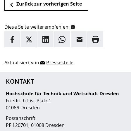
Zurück zur vorherigen Seite
Diese Seite weiterempfehlen:
INFORMATION
Facebook
X
LinkedIn
Whatsapp
E-Mail
Drucken
Hier stehen weitere Informationen und ein Link zur
Date
Aktualisiert von
Pressestelle
KONTAKT
Hochschule für Technik und Wirtschaft Dresden
Friedrich-List-Platz 1
01069 Dresden
Postanschrift
PF 120701, 01008 Dresden