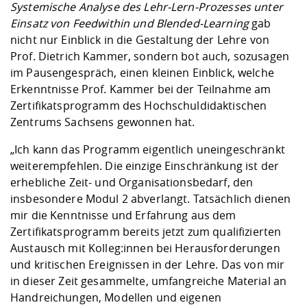
Kompetenz
Systemische Analyse des Lehr-Lern-Prozesses unter
Career Service
Angebote für
Chancengleichhe
Informatik/Math
Unternehmen
Einsatz von Feedwithin und Blended-Learning
gab
Vorbereitung auf
Studien- und
Studieren in be
Forschungszent
FIS -
Prototyping und
Kontakt & Berat
Gremien und Ver
Studiengangentw
Formulare und 
nicht nur Einblick in die Gestaltung der Lehre von
Prüfungsordnun
Lebenslagen ode
Lehren, Forsche
Forschungsinfor
Kontakt und Anfahrt
Prof. Dietrich Kammer, sondern bot auch, sozusagen
Hochschulgesund
Landbau/Umwelt
Beschaffungsvor
Weiterbilden im 
im Pausengespräch, einen kleinen Einblick, welche
Checkliste zum S
Gründung und St
Erkenntnisse Prof. Kammer bei der
Teilnahme am
Studienbegleitu
Beratungsangebo
Wissenschaftlich
Qualitätssicherung
Klimaschutz & Na
Maschinenbau
Zertifikatsprogramm des Hochschuldidaktischen
und Physik
Studentenwerk 
Formulare und 
Kooperationen u
Zentrums Sachsens
gewonnen hat.
Förderverein
Wirtschaftswisse
„Ich kann das Programm eigentlich uneingeschränkt
Digitales Lernen 
Angebote der Age
Internationale T
weiterempfehlen. Die einzige Einschränkung ist der
Arbeit
erhebliche Zeit- und Organisationsbedarf, den
Qualifizierungsa
insbesondere Modul 2 abverlangt. Tatsächlich dienen
Fremdsprachen
mir die Kenntnisse und Erfahrung aus dem
Zertifikatsprogramm bereits jetzt zum qualifizierten
Austausch mit Kolleg:innen bei Herausforderungen
Jobs, Praktika, D
und kritischen Ereignissen in der Lehre. Das von mir
in dieser Zeit gesammelte, umfangreiche Material an
Handreichungen, Modellen und eigenen