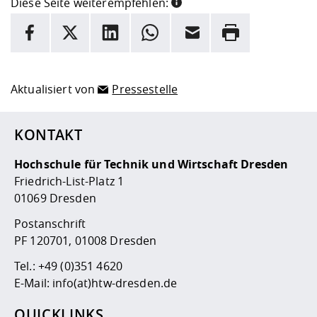
Diese Seite weiterempfehlen:
INFORMATION
Facebook
X
LinkedIn
Whatsapp
E-Mail
Drucken
Hier stehen weitere Informationen und ein Link zur
Date
Aktualisiert von
Pressestelle
KONTAKT
Hochschule für Technik und Wirtschaft Dresden
Friedrich-List-Platz 1
01069 Dresden
Postanschrift
PF 120701, 01008 Dresden
Tel.:
+49 (0)351 4620
E-Mail:
info(at)htw-dresden.de
QUICKLINKS