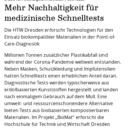
Kompetenz
Career Service
Angebote für
Chancengleichhe
Informatik/Math
Unternehmen
Mehr Nachhaltigkeit für
Vorbereitung auf
Studien- und
Studieren in be
Forschungszent
FIS -
Prototyping und
Kontakt & Berat
Gremien und Ver
Studiengangentw
Formulare und 
medizinische Schnelltests
Prüfungsordnun
Lebenslagen ode
Lehren, Forsche
Forschungsinfor
Kontakt und Anfahrt
Hochschulgesund
Landbau/Umwelt
Beschaffungsvor
Weiterbilden im 
Die HTW Dresden erforscht Technologien für den
Checkliste zum S
Gründung und St
Einsatz biokompatibler Materialien in der Point-of-
Studienbegleitu
Beratungsangebo
Wissenschaftlich
Qualitätssicherung
Klimaschutz & Na
Maschinenbau
Care-Diagnostik
und Physik
Studentenwerk 
Formulare und 
Kooperationen u
Millionen Tonnen zusätzlicher Plastikabfall sind
Förderverein
Wirtschaftswisse
während der Corona-Pandemie weltweit entstanden.
Digitales Lernen 
Angebote der Age
Internationale T
Neben Masken, Schutzkleidung und Impfutensilien
Arbeit
hatten Schnelltests einen erheblichen Anteil daran.
Qualifizierungsa
Diagnostische Tests werden typischerweise aus
Fremdsprachen
erdölbasierten Kunststoffen hergestellt und landen
nach einmaligem Gebrauch auf dem Müll. Eine
umwelt- und ressourcenschonendere Alternative
Jobs, Praktika, D
bieten Tests aus biobasierten kompostierbaren
Materialien. Im Projekt „BioMat“ erforscht die
Hochschule für Technik und Wirtschaft Dresden