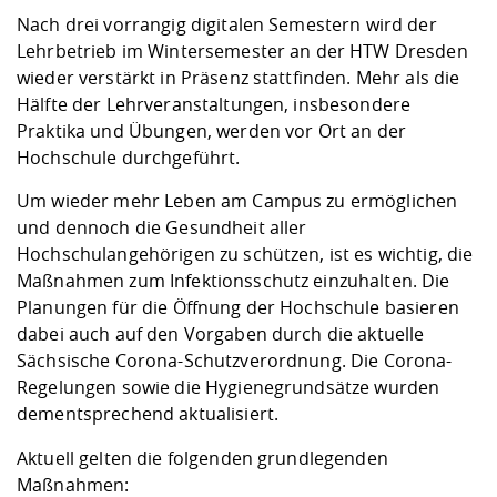
Kompetenz
Career Service
Angebote für
Chancengleichhe
Informatik/Math
Unternehmen
Nach drei vorrangig digitalen Semestern wird der
Vorbereitung auf
Studien- und
Studieren in be
Forschungszent
FIS -
Prototyping und
Kontakt & Berat
Gremien und Ver
Studiengangentw
Lehrbetrieb im Wintersemester an der HTW Dresden
Formulare und 
Prüfungsordnun
Lebenslagen ode
Lehren, Forsche
Forschungsinfor
wieder verstärkt in Präsenz stattfinden. Mehr als die
Kontakt und Anfahrt
Hochschulgesund
Landbau/Umwelt
Beschaffungsvor
Weiterbilden im 
Hälfte der Lehrveranstaltungen, insbesondere
Checkliste zum S
Gründung und St
Praktika und Übungen, werden vor Ort an der
Studienbegleitu
Beratungsangebo
Wissenschaftlich
Hochschule durchgeführt.
Qualitätssicherung
Klimaschutz & Na
Maschinenbau
und Physik
Studentenwerk 
Formulare und 
Kooperationen u
Um wieder mehr Leben am Campus zu ermöglichen
und dennoch die Gesundheit aller
Förderverein
Wirtschaftswisse
Digitales Lernen 
Angebote der Age
Internationale T
Hochschulangehörigen zu schützen, ist es wichtig, die
Arbeit
Maßnahmen zum Infektionsschutz einzuhalten. Die
Planungen für die Öffnung der Hochschule basieren
Qualifizierungsa
dabei auch auf den Vorgaben durch die aktuelle
Fremdsprachen
Sächsische Corona-Schutzverordnung. Die Corona-
Regelungen sowie die Hygienegrundsätze wurden
dementsprechend aktualisiert.
Jobs, Praktika, D
Aktuell gelten die folgenden grundlegenden
Maßnahmen: