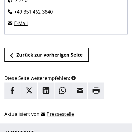
Z 240
+49 351 462 3840
E-Mail
Zurück zur vorherigen Seite
Diese Seite weiterempfehlen:
INFORMATION
Facebook
X
LinkedIn
Whatsapp
E-Mail
Drucken
Hier stehen weitere Informationen und ein Link zur
Date
Aktualisiert von
Pressestelle