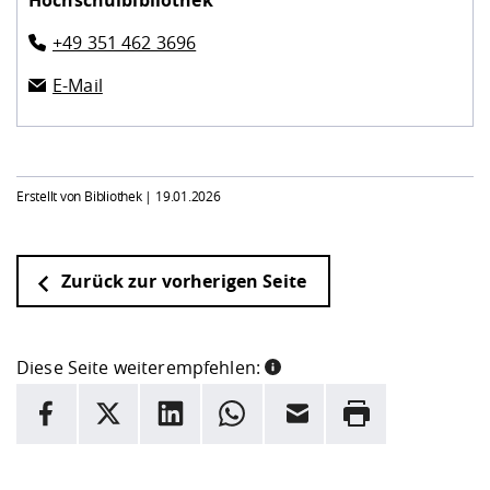
Hochschulbibliothek
+49 351 462 3696
E-Mail
Erstellt von Bibliothek |
19.01.2026
Zurück zur vorherigen Seite
Diese Seite weiterempfehlen:
INFORMATION
Facebook
X
LinkedIn
Whatsapp
E-Mail
Drucken
Hier stehen weitere Informationen und ein Link zur
Date