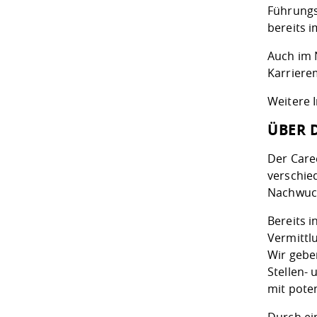
Führungs
bereits 
Auch im 
Karriere
Weitere 
ÜBER 
Der Caree
verschie
Nachwuch
Bereits 
Vermittl
Wir gebe
Stellen-
mit pote
Durch ei