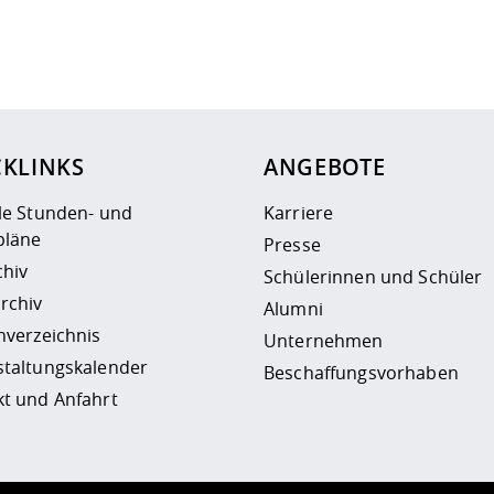
ur
Datenschutzseite
.
CKLINKS
ANGEBOTE
le Stunden- und
Karriere
läne
Presse
chiv
Schülerinnen und Schüler
rchiv
Alumni
nverzeichnis
Unternehmen
staltungskalender
Beschaffungsvorhaben
t und Anfahrt