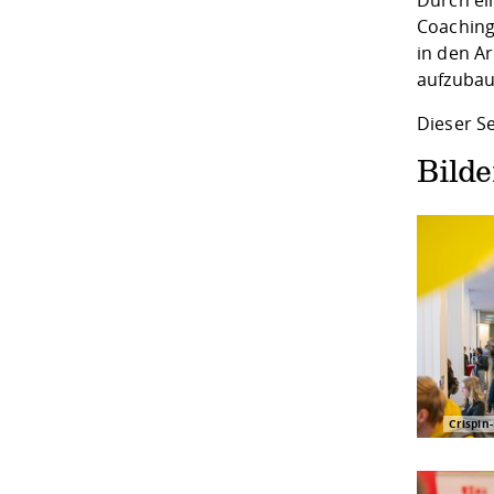
Coachin
in den A
aufzubau
Dieser S
Bild
Crispin