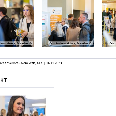
-Iven Mokry, Dresden
Crispin-Iven Mokry, Dresden
Cris
Career Service - Nora Wels, M.A. |
16.11.2023
KT