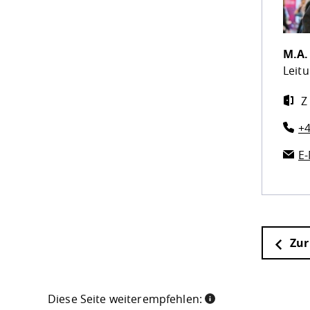
M.A
Leit
Z
+4
E-
Zur
Diese Seite weiterempfehlen: