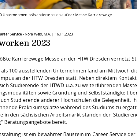
0 Unternehmen präsentierten sich auf der Messe Karrierewege
Career Service - Nora Wels, M.A. |
16.11.2023
 worken 2023
rößte Karrierewege Messe an der HTW Dresden vernetzt 
 als 100 ausstellenden Unternehmen fand am Mittwoch die
ampus an der HTW Dresden statt. Neben direktem Kontak
sich Studierende der HTWD u.a. zu weiterführenden Mast
gsmodalitäten sowie Gründung und Selbstständigkeit ber
auch Studierende anderer Hochschulen die Gelegenheit, 
nnende Praktikumsplätze während des Studiums zu ergatter
te in den sächsischen Arbeitsmarkt standen den Studier
g“ Beratungsangebote bereit.
nstaltung ist ein bewährter Baustein im Career Service d