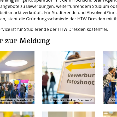
gangebote
zu Bewerbungen, weiterführendem Studium oder 
rbeitsmarkt verknüpft. Für Studierende und Absolvent*inne
en, steht die
Gründungsschmiede
der HTW Dresden mit ih
ervice ist für Studierende der HTW Dresden kostenfrei.
er zur Meldung
-Iven Mokry, Dresden
Crispin-Iven Mokry, Dresden
Cris