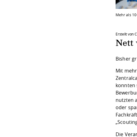
Mehr als 10
Erstellt von 
Nett
Bisher g
Mit mehr
Zentralc
konnten 
Bewerbun
nutzten 
oder spa
Fachkräf
„Scoutin
Die Vera