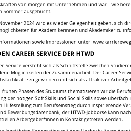
kräften von morgen mit Unternehmen und war – wie bereit
im Sommer ausgebucht.
November 2024 wird es wieder Gelegenheit geben, sich dir
möglichkeiten für Akademikerinnen und Akademiker zu inf
Informationen sowie Impressionen unter:
www.karriereweg
DEN CAREER SERVICE DER HTWD
r Service versteht sich als Schnittstelle zwischen Studie
dene Möglichkeiten der Zusammenarbeit. Der Career Service
sfachkräfte zu gewinnen und sich als attraktiver Arbeitgeb
in frühen Phasen des Studiums thematisieren wir die Berufs
ung der nötigen Soft Skills und Social Skills sowie überf
n Hilfestellung zum Berufseinstieg durch inspirierende
Ver
 und Bewerbungsdatenbank, der HTWD-
Jobbörse
kann nach
ntiellen Arbeitgeber*innen in Kontakt getreten werden.
ne langjährige Kooperation mit dem Hochschulteam Agent