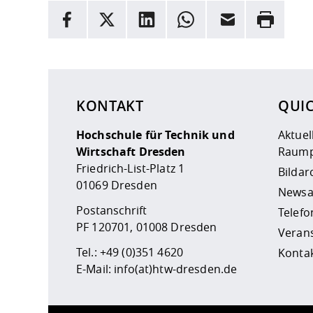
INFORMATION
Facebook
X
LinkedIn
Whatsapp
E-Mail
Drucken
Hier stehen weitere Informationen und ein Link z
KONTAKT
QUI
Hochschule für Technik und
Aktuel
Wirtschaft Dresden
Raump
Friedrich-List-Platz 1
Bildar
01069 Dresden
Newsa
Postanschrift
Telefo
PF 120701, 01008 Dresden
Veran
Tel.:
+49 (0)351 4620
Kontak
E-Mail:
info(at)htw-dresden.de