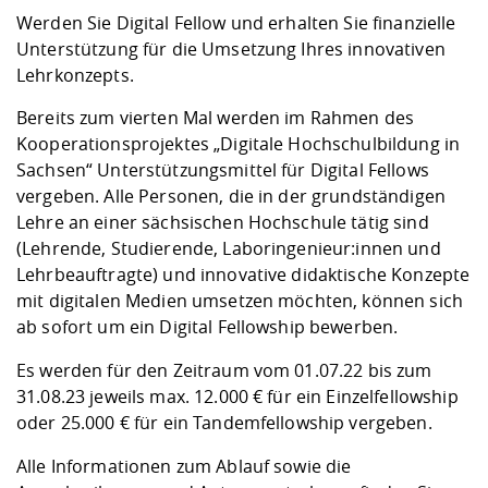
Kompetenz
Career Service
Angebote für
Chancengleichhe
Informatik/Math
Unternehmen
Werden Sie Digital Fellow und erhalten Sie finanzielle
Vorbereitung auf
Studien- und
Studieren in be
Forschungszent
FIS -
Prototyping und
Kontakt & Berat
Gremien und Ver
Studiengangentw
Unterstützung für die Umsetzung Ihres innovativen
Formulare und 
Prüfungsordnun
Lebenslagen ode
Lehren, Forsche
Forschungsinfor
Lehrkonzepts.
Kontakt und Anfahrt
Hochschulgesund
Landbau/Umwelt
Beschaffungsvor
Weiterbilden im 
Bereits zum vierten Mal werden im Rahmen des
Checkliste zum S
Gründung und St
Kooperationsprojektes „Digitale Hochschulbildung in
Studienbegleitu
Beratungsangebo
Wissenschaftlich
Qualitätssicherung
Klimaschutz & Na
Maschinenbau
Sachsen“ Unterstützungsmittel für Digital Fellows
und Physik
Studentenwerk 
Formulare und 
Kooperationen u
vergeben. Alle Personen, die in der grundständigen
Lehre an einer sächsischen Hochschule tätig sind
Förderverein
Wirtschaftswisse
Digitales Lernen 
Angebote der Age
Internationale T
(Lehrende, Studierende, Laboringenieur:innen und
Arbeit
Lehrbeauftragte) und innovative didaktische Konzepte
mit digitalen Medien umsetzen möchten, können sich
Qualifizierungsa
ab sofort um ein Digital Fellowship bewerben.
Fremdsprachen
Es werden für den Zeitraum vom 01.07.22 bis zum
31.08.23 jeweils max. 12.000 € für ein Einzelfellowship
Jobs, Praktika, D
oder 25.000 € für ein Tandemfellowship vergeben.
Alle Informationen zum Ablauf sowie die