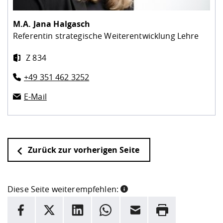
M.A.
Jana Halgasch
Referentin strategische Weiterentwicklung Lehre
Z 834
+49 351 462 3252
E-Mail
Zurück zur vorherigen Seite
Diese Seite weiterempfehlen:
INFORMATION
Facebook
X
LinkedIn
Whatsapp
E-Mail
Drucken
Hier stehen weitere Informationen und ein Link zur
Date