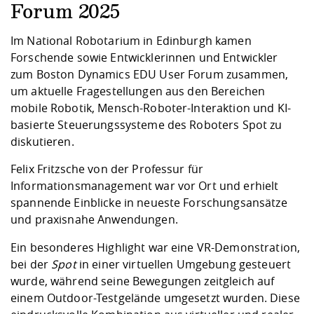
Kompetenz
Career Service
Angebote für
Forum 2025
Chancengleichhe
Informatik/Math
Unternehmen
Vorbereitung auf
Studien- und
Studieren in be
Forschungszent
FIS -
Prototyping und
Kontakt & Berat
Gremien und Ver
Studiengangentw
Formulare und 
Im National Robotarium in Edinburgh kamen
Prüfungsordnun
Lebenslagen ode
Lehren, Forsche
Forschungsinfor
Kontakt und Anfahrt
Forschende sowie Entwicklerinnen und Entwickler
Hochschulgesund
Landbau/Umwelt
Beschaffungsvor
Weiterbilden im 
zum Boston Dynamics EDU User Forum zusammen,
Checkliste zum S
Gründung und St
um aktuelle Fragestellungen aus den Bereichen
Studienbegleitu
Beratungsangebo
Wissenschaftlich
Qualitätssicherung
Klimaschutz & Na
Maschinenbau
mobile Robotik, Mensch-Roboter-Interaktion und KI-
und Physik
Studentenwerk 
Formulare und 
Kooperationen u
basierte Steuerungssysteme des Roboters Spot zu
diskutieren.
Förderverein
Wirtschaftswisse
Digitales Lernen 
Angebote der Age
Internationale T
Felix Fritzsche von der
Professur für
Arbeit
Informationsmanagemen
t war vor Ort und erhielt
Qualifizierungsa
spannende Einblicke in neueste Forschungsansätze
Fremdsprachen
und praxisnahe Anwendungen.
Ein besonderes Highlight war eine VR-Demonstration,
Jobs, Praktika, D
bei der
Spot
in einer virtuellen Umgebung gesteuert
wurde, während seine Bewegungen zeitgleich auf
einem Outdoor-Testgelände umgesetzt wurden. Diese