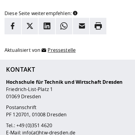
Diese Seite weiterempfehlen:
INFORMATION
Facebook
X
LinkedIn
Whatsapp
E-Mail
Drucken
Hier stehen weitere Informationen und ein Link zur
Date
Aktualisiert von
Pressestelle
KONTAKT
Hochschule für Technik und Wirtschaft Dresden
Friedrich-List-Platz 1
01069 Dresden
Postanschrift
PF 120701, 01008 Dresden
Tel.:
+49 (0)351 4620
E-Mail:
info(at)htw-dresden.de