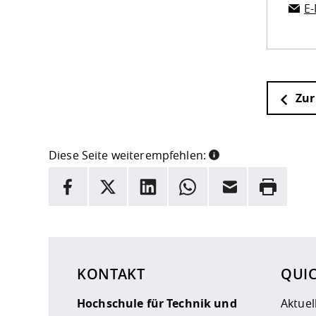
E-
Zur
Diese Seite weiterempfehlen:
INFORMATION
Facebook
X
LinkedIn
Whatsapp
E-Mail
Drucken
Hier stehen weitere Informationen und ein Link z
KONTAKT
QUI
Hochschule für Technik und
Aktuel