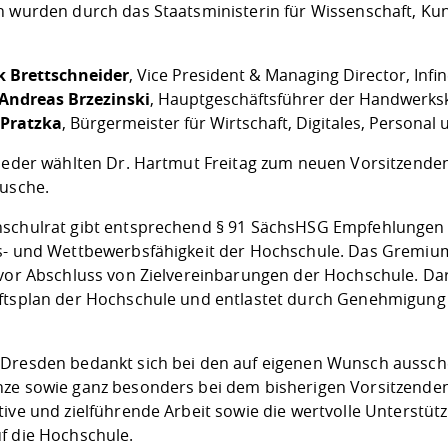
n wurden durch das Staatsministerin für Wissenschaft, Ku
k Brettschneider
, Vice President & Managing Director, In
 Andreas Brzezinski
, Hauptgeschäftsführer der Handwer
 Pratzka
, Bürgermeister für Wirtschaft, Digitales, Persona
lieder wählten Dr. Hartmut Freitag zum neuen Vorsitzende
Kusche.
schulrat gibt entsprechend § 91 SächsHSG Empfehlungen 
s- und Wettbewerbsfähigkeit der Hochschule. Das Gremi
 vor Abschluss von Zielvereinbarungen der Hochschule. D
ftsplan der Hochschule und entlastet durch Genehmigung
.
Dresden bedankt sich bei den auf eigenen Wunsch aussche
ze sowie ganz besonders bei dem bisherigen Vorsitzenden P
tive und zielführende Arbeit sowie die wertvolle Unterstüt
f die Hochschule.