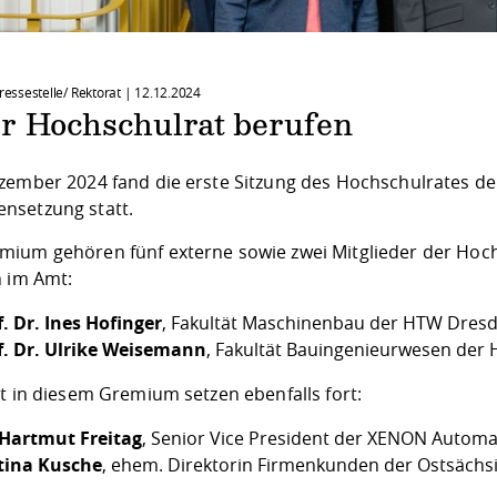
Pressestelle/ Rektorat |
12.12.2024
r Hochschulrat berufen
zember 2024 fand die erste Sitzung des Hochschulrates d
setzung statt.
ium gehören fünf externe sowie zwei Mitglieder der Hoc
n im Amt:
f. Dr. Ines Hofinger
, Fakultät Maschinenbau der HTW Dres
f. Dr. Ulrike Weisemann
, Fakultät Bauingenieurwesen der
t in diesem Gremium setzen ebenfalls fort:
 Hartmut Freitag
, Senior Vice President der XENON Autom
tina Kusche
, ehem. Direktorin Firmenkunden der Ostsäch