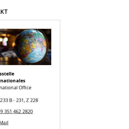
KT
sstelle
rnationales
national Office
233 B - 231, Z 228
9 351 462 2820
Mail