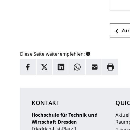
Zur
Diese Seite weiterempfehlen:
INFORMATION
Facebook
X
LinkedIn
Whatsapp
E-Mail
Drucken
Hier stehen weitere Informationen und ein Link z
KONTAKT
QUI
Hochschule für Technik und
Aktuel
Wirtschaft Dresden
Raump
Friedrich-List-Platz 1