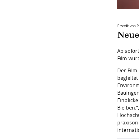
Erstellt von 
Neue
Ab sofor
Film wur
Der Film 
begleite
Environme
Bauingen
Einblick
Bleiben.“
Hochschu
praxisori
internati