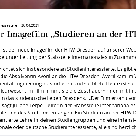
Pressestelle |
26.04.2021
r Imagefilm „Studieren an der 
t ist der neue Imagefilm der HTW Dresden auf unserer We
de unter Leitung der Stabstelle Internationales in Zusamm
richtet sich insbesondere an Studieninteressierte. Es gibt
t die Absolventin Averil an die HTW Dresden. Averil kam i
ntal Engineering zu studieren und sie blieb. Heute ist sie 
ieurwesen. Im Film nimmt sie die Zuschauer*innen mit in 
e in das studentische Leben Dresdens. „Der Film erzählt 
, sagt Juliane Terpe, Leiterin der Stabsstelle Internationale
le und des Studiums zu zeigen. Ein Studium an der HTW D
entierte Lehre in kleinen Studiengruppen und eine intensi
onale oder deutsche Studieninteressierte, alle sind herzli