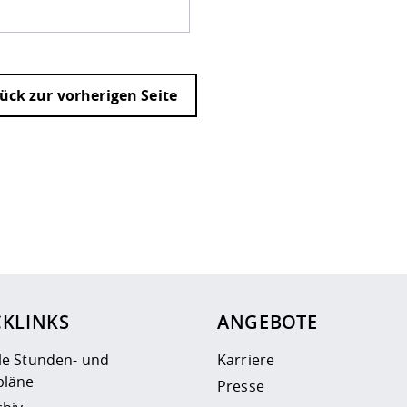
ück zur vorherigen Seite
ur
Datenschutzseite
.
CKLINKS
ANGEBOTE
le Stunden- und
Karriere
läne
Presse