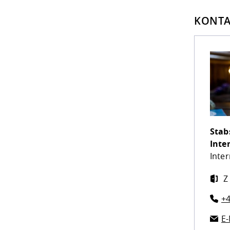
KONTA
Stab
Inte
Inter
Z 
+4
E-