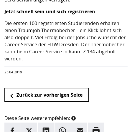
Jetzt schnell sein und sich registrieren
Die ersten 100 registrierten Studierenden erhalten
einen Traumjob-Thermobecher – ein Klick lohnt sich
also doppelt. Viel Erfolg bei der Jobsuche wünscht der
Career Service der HTW Dresden. Der Thermobecher
kann beim Career Service in Raum Z 134 abgeholt
werden.
25.04.2019
Zurück zur vorherigen Seite
Diese Seite weiterempfehlen:
INFORMATION
Facebook
X
LinkedIn
Whatsapp
E-Mail
Drucken