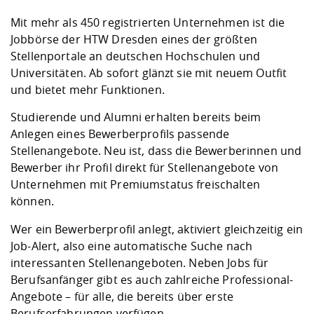
Kompetenz
Career Service
Angebote für
Chancengleichhe
Informatik/Math
Unternehmen
Mit mehr als 450 registrierten Unternehmen ist die
Vorbereitung auf
Studien- und
Studieren in be
Forschungszent
FIS -
Prototyping und
Kontakt & Berat
Gremien und Ver
Studiengangentw
Formulare und 
Jobbörse der HTW Dresden eines der größten
Prüfungsordnun
Lebenslagen ode
Lehren, Forsche
Forschungsinfor
Kontakt und Anfahrt
Stellenportale an deutschen Hochschulen und
Hochschulgesund
Landbau/Umwelt
Beschaffungsvor
Weiterbilden im 
Universitäten. Ab sofort glänzt sie mit neuem Outfit
Checkliste zum S
Gründung und St
und bietet mehr Funktionen.
Studienbegleitu
Beratungsangebo
Wissenschaftlich
Qualitätssicherung
Klimaschutz & Na
Maschinenbau
und Physik
Studentenwerk 
Formulare und 
Studierende und Alumni erhalten bereits beim
Kooperationen u
Anlegen eines Bewerberprofils passende
Förderverein
Wirtschaftswisse
Stellenangebote. Neu ist, dass die Bewerberinnen und
Digitales Lernen 
Angebote der Age
Internationale T
Bewerber ihr Profil direkt für Stellenangebote von
Arbeit
Unternehmen mit Premiumstatus freischalten
Qualifizierungsa
können.
Fremdsprachen
Wer ein Bewerberprofil anlegt, aktiviert gleichzeitig ein
Job-Alert, also eine automatische Suche nach
interessanten Stellenangeboten. Neben Jobs für
Jobs, Praktika, D
Berufsanfänger gibt es auch zahlreiche Professional-
Angebote – für alle, die bereits über erste
Berufserfahrungen verfügen.