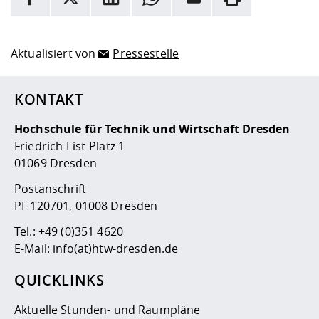
Hier stehen weitere Informationen und ein Link zur
Date
Aktualisiert von
Pressestelle
KONTAKT
Hochschule für Technik und Wirtschaft Dresden
Friedrich-List-Platz 1
01069 Dresden
Postanschrift
PF 120701, 01008 Dresden
Tel.:
+49 (0)351 4620
E-Mail:
info(at)htw-dresden.de
QUICKLINKS
Aktuelle Stunden- und Raumpläne