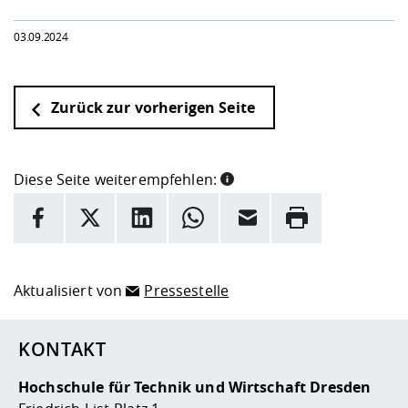
03.09.2024
Zurück zur vorherigen Seite
Diese Seite weiterempfehlen:
INFORMATION
Facebook
X
LinkedIn
Whatsapp
E-Mail
Drucken
Hier stehen weitere Informationen und ein Link zur
Date
Aktualisiert von
Pressestelle
KONTAKT
Hochschule für Technik und Wirtschaft Dresden