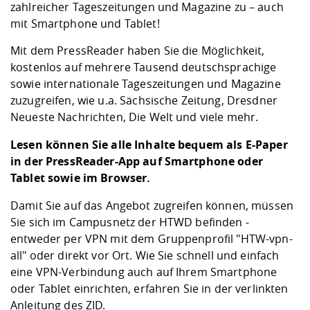
Kompetenz
zahlreicher Tageszeitungen und Magazine zu – auch
Career Service
Angebote für
Chancengleichhe
Informatik/Math
Unternehmen
mit Smartphone und Tablet!
Vorbereitung auf
Studien- und
Studieren in be
Forschungszent
FIS -
Prototyping und
Kontakt & Berat
Gremien und Ver
Studiengangentw
Formulare und 
Prüfungsordnun
Lebenslagen ode
Lehren, Forsche
Forschungsinfor
Mit dem PressReader haben Sie die Möglichkeit,
Kontakt und Anfahrt
Hochschulgesund
Landbau/Umwelt
Beschaffungsvor
Weiterbilden im 
kostenlos auf mehrere Tausend deutschsprachige
Checkliste zum S
Gründung und St
sowie internationale Tageszeitungen und Magazine
Studienbegleitu
Beratungsangebo
Wissenschaftlich
Qualitätssicherung
zuzugreifen, wie u.a. Sächsische Zeitung, Dresdner
Klimaschutz & Na
Maschinenbau
und Physik
Studentenwerk 
Formulare und 
Neueste Nachrichten, Die Welt und viele mehr.
Kooperationen u
Lesen können Sie alle Inhalte bequem als E-Paper
Förderverein
Wirtschaftswisse
Digitales Lernen 
Angebote der Age
Internationale T
in der PressReader-App auf Smartphone oder
Arbeit
Tablet sowie im Browser.
Qualifizierungsa
Damit Sie auf das Angebot zugreifen können, müssen
Fremdsprachen
Sie sich im Campusnetz der HTWD befinden -
entweder per VPN mit dem Gruppenprofil "HTW-vpn-
all" oder direkt vor Ort. Wie Sie schnell und einfach
Jobs, Praktika, D
eine VPN-Verbindung auch auf Ihrem Smartphone
oder Tablet einrichten, erfahren Sie in der verlinkten
Anleitung des ZID.