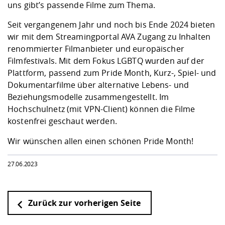
Kompetenz
uns gibt’s passende Filme zum Thema.
Career Service
Angebote für
Chancengleichhe
Informatik/Math
Unternehmen
Vorbereitung auf
Studien- und
Studieren in be
Forschungszent
FIS -
Prototyping und
Kontakt & Berat
Gremien und Ver
Studiengangentw
Seit vergangenem Jahr und noch bis Ende 2024 bieten
Formulare und 
Prüfungsordnun
Lebenslagen ode
Lehren, Forsche
Forschungsinfor
wir mit dem Streamingportal
AVA
Zugang zu Inhalten
Kontakt und Anfahrt
Hochschulgesund
Landbau/Umwelt
Beschaffungsvor
Weiterbilden im 
renommierter Filmanbieter und europäischer
Checkliste zum S
Gründung und St
Filmfestivals. Mit dem
Fokus LGBTQ
wurden auf der
Studienbegleitu
Beratungsangebo
Wissenschaftlich
Qualitätssicherung
Plattform, passend zum Pride Month, Kurz-, Spiel- und
Klimaschutz & Na
Maschinenbau
und Physik
Studentenwerk 
Formulare und 
Dokumentarfilme über alternative Lebens- und
Kooperationen u
Beziehungsmodelle zusammengestellt. Im
Förderverein
Wirtschaftswisse
Hochschulnetz (mit VPN-Client) können die Filme
Digitales Lernen 
Angebote der Age
Internationale T
kostenfrei geschaut werden.
Arbeit
Wir wünschen allen einen schönen Pride Month!
Qualifizierungsa
Fremdsprachen
27.06.2023
Jobs, Praktika, D
Zurück zur vorherigen Seite