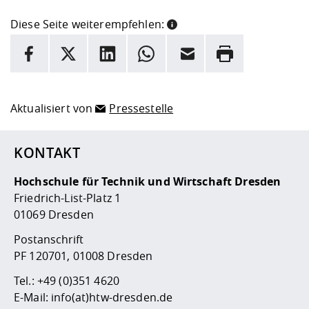
Diese Seite weiterempfehlen:
INFORMATION
Facebook
X
LinkedIn
Whatsapp
E-Mail
Drucken
Hier stehen weitere Informationen und ein Link zur
Date
Aktualisiert von
Pressestelle
KONTAKT
Hochschule für Technik und Wirtschaft Dresden
Friedrich-List-Platz 1
01069 Dresden
Postanschrift
PF 120701, 01008 Dresden
Tel.:
+49 (0)351 4620
E-Mail:
info(at)htw-dresden.de