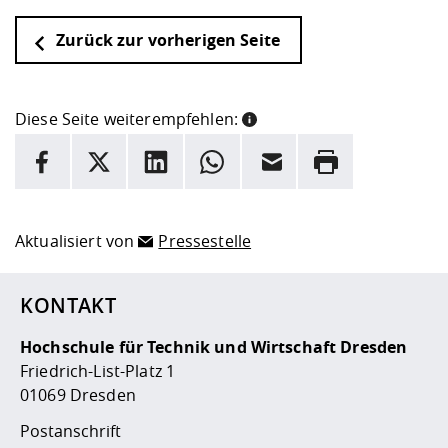
Zurück zur vorherigen Seite
Diese Seite weiterempfehlen:
INFORMATION
Facebook
X
LinkedIn
Whatsapp
E-Mail
Drucken
Hier stehen weitere Informationen und ein Link zur
Date
Aktualisiert von
Pressestelle
KONTAKT
Hochschule für Technik und Wirtschaft Dresden
Friedrich-List-Platz 1
01069 Dresden
Postanschrift