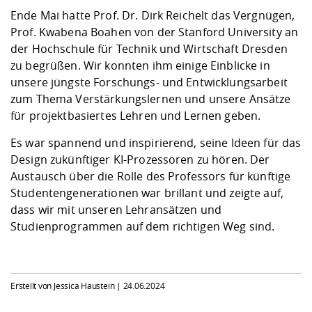
Kompetenz
Career Service
Angebote für
Chancengleichhe
Informatik/Math
Unternehmen
Ende Mai hatte Prof. Dr. Dirk Reichelt das Vergnügen,
Vorbereitung auf
Studien- und
Studieren in be
Forschungszent
FIS -
Prototyping und
Kontakt & Berat
Gremien und Ver
Studiengangentw
Prof. Kwabena Boahen von der Stanford University an
Formulare und 
Prüfungsordnun
Lebenslagen ode
Lehren, Forsche
Forschungsinfor
der Hochschule für Technik und Wirtschaft Dresden
Kontakt und Anfahrt
Hochschulgesund
Landbau/Umwelt
Beschaffungsvor
Weiterbilden im 
zu begrüßen. Wir konnten ihm einige Einblicke in
Checkliste zum S
Gründung und St
unsere jüngste Forschungs- und Entwicklungsarbeit
Studienbegleitu
Beratungsangebo
Wissenschaftlich
zum Thema Verstärkungslernen und unsere Ansätze
Qualitätssicherung
Klimaschutz & Na
Maschinenbau
und Physik
Studentenwerk 
Formulare und 
für projektbasiertes Lehren und Lernen geben.
Kooperationen u
Es war spannend und inspirierend, seine Ideen für das
Förderverein
Wirtschaftswisse
Digitales Lernen 
Angebote der Age
Internationale T
Design zukünftiger KI-Prozessoren zu hören. Der
Arbeit
Austausch über die Rolle des Professors für künftige
Studentengenerationen war brillant und zeigte auf,
Qualifizierungsa
dass wir mit unseren Lehransätzen und
Fremdsprachen
Studienprogrammen auf dem richtigen Weg sind.
Jobs, Praktika, D
Erstellt von Jessica Haustein |
24.06.2024