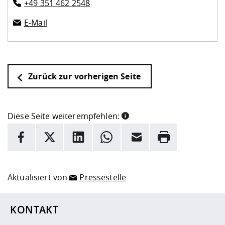
+49 351 462 2548
E-Mail
Zurück zur vorherigen Seite
Diese Seite weiterempfehlen:
INFORMATION
Facebook
X
LinkedIn
Whatsapp
E-Mail
Drucken
Hier stehen weitere Informationen und ein Link zur
Date
Aktualisiert von
Pressestelle
KONTAKT