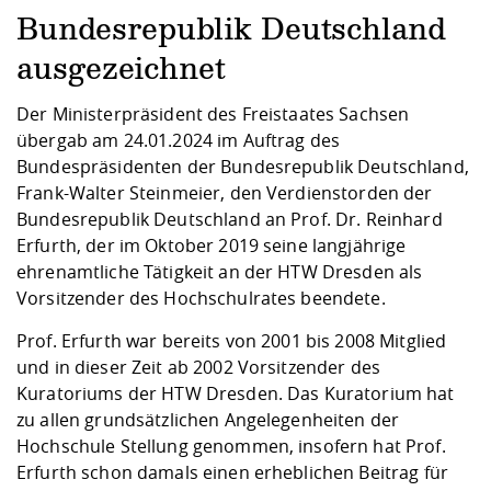
Kompetenz
Career Service
Angebote für
Chancengleichhe
Informatik/Math
Unternehmen
Bundesrepublik Deutschland
Vorbereitung auf
Studien- und
Studieren in be
Forschungszent
FIS -
Prototyping und
Kontakt & Berat
Gremien und Ver
Studiengangentw
Formulare und 
ausgezeichnet
Prüfungsordnun
Lebenslagen ode
Lehren, Forsche
Forschungsinfor
Kontakt und Anfahrt
Hochschulgesund
Landbau/Umwelt
Beschaffungsvor
Weiterbilden im 
Der Ministerpräsident des Freistaates Sachsen
Checkliste zum S
Gründung und St
übergab am 24.01.2024 im Auftrag des
Studienbegleitu
Beratungsangebo
Wissenschaftlich
Qualitätssicherung
Klimaschutz & Na
Maschinenbau
Bundespräsidenten der Bundesrepublik Deutschland,
und Physik
Studentenwerk 
Formulare und 
Kooperationen u
Frank-Walter Steinmeier, den Verdienstorden der
Bundesrepublik Deutschland an Prof. Dr. Reinhard
Förderverein
Wirtschaftswisse
Digitales Lernen 
Angebote der Age
Internationale T
Erfurth, der im Oktober 2019 seine langjährige
Arbeit
ehrenamtliche Tätigkeit an der HTW Dresden als
Vorsitzender des Hochschulrates beendete.
Qualifizierungsa
Fremdsprachen
Prof. Erfurth war bereits von 2001 bis 2008 Mitglied
und in dieser Zeit ab 2002 Vorsitzender des
Kuratoriums der HTW Dresden. Das Kuratorium hat
Jobs, Praktika, D
zu allen grundsätzlichen Angelegenheiten der
Hochschule Stellung genommen, insofern hat Prof.
Erfurth schon damals einen erheblichen Beitrag für