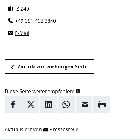
Z 240
+49 351 462 3840
E-Mail
Zurück zur vorherigen Seite
Diese Seite weiterempfehlen:
INFORMATION
Facebook
X
LinkedIn
Whatsapp
E-Mail
Drucken
Hier stehen weitere Informationen und ein Link zur
Date
Aktualisiert von
Pressestelle