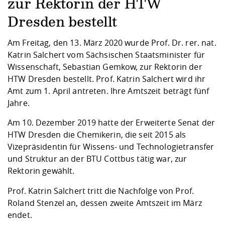
Kompetenz
zur Rektorin der HTW
Career Service
Angebote für
Chancengleichhe
Informatik/Math
Unternehmen
Dresden bestellt
Vorbereitung auf
Studien- und
Studieren in be
Forschungszent
FIS -
Prototyping und
Kontakt & Berat
Gremien und Ver
Studiengangentw
Formulare und 
Prüfungsordnun
Lebenslagen ode
Lehren, Forsche
Forschungsinfor
Kontakt und Anfahrt
Hochschulgesund
Landbau/Umwelt
Beschaffungsvor
Am Freitag, den 13. März 2020 wurde Prof. Dr. rer. nat.
Weiterbilden im 
Checkliste zum S
Gründung und St
Katrin Salchert vom Sächsischen Staatsminister für
Studienbegleitu
Beratungsangebo
Wissenschaftlich
Wissenschaft, Sebastian Gemkow, zur Rektorin der
Qualitätssicherung
Klimaschutz & Na
Maschinenbau
und Physik
Studentenwerk 
Formulare und 
HTW Dresden bestellt. Prof. Katrin Salchert wird ihr
Kooperationen u
Amt zum 1. April antreten. Ihre Amtszeit beträgt fünf
Jahre.
Förderverein
Wirtschaftswisse
Digitales Lernen 
Angebote der Age
Internationale T
Am 10. Dezember 2019 hatte der Erweiterte Senat der
Arbeit
HTW Dresden die Chemikerin, die seit 2015 als
Qualifizierungsa
Vizepräsidentin für Wissens- und Technologietransfer
Fremdsprachen
und Struktur an der BTU Cottbus tätig war, zur
Rektorin gewählt.
Jobs, Praktika, D
Prof. Katrin Salchert tritt die Nachfolge von Prof.
Roland Stenzel an, dessen zweite Amtszeit im März
endet.