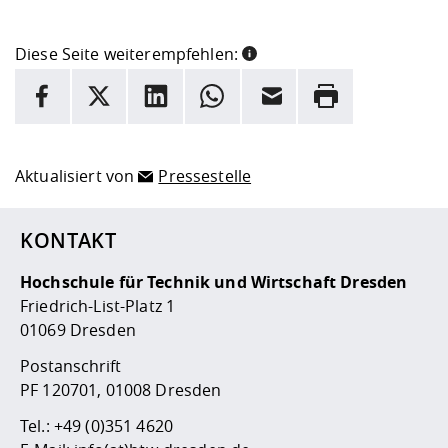
Diese Seite weiterempfehlen:
INFORMATION
Facebook
X
LinkedIn
Whatsapp
E-Mail
Drucken
Hier stehen weitere Informationen und ein Link zur
Date
Aktualisiert von
Pressestelle
KONTAKT
Hochschule für Technik und Wirtschaft Dresden
Friedrich-List-Platz 1
01069 Dresden
Postanschrift
PF 120701, 01008 Dresden
Tel.:
+49 (0)351 4620