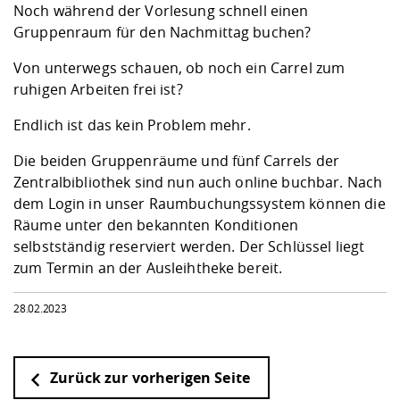
Kompetenz
Noch während der Vorlesung schnell einen
Career Service
Angebote für
Chancengleichhe
Informatik/Math
Unternehmen
Gruppenraum für den Nachmittag buchen?
Vorbereitung auf
Studien- und
Studieren in be
Forschungszent
FIS -
Prototyping und
Kontakt & Berat
Gremien und Ver
Studiengangentw
Formulare und 
Prüfungsordnun
Lebenslagen ode
Lehren, Forsche
Forschungsinfor
Von unterwegs schauen, ob noch ein Carrel zum
Kontakt und Anfahrt
Hochschulgesund
Landbau/Umwelt
Beschaffungsvor
Weiterbilden im 
ruhigen Arbeiten frei ist?
Checkliste zum S
Gründung und St
Studienbegleitu
Beratungsangebo
Wissenschaftlich
Endlich ist das kein Problem mehr.
Qualitätssicherung
Klimaschutz & Na
Maschinenbau
und Physik
Studentenwerk 
Formulare und 
Kooperationen u
Die beiden Gruppenräume und fünf Carrels der
Zentralbibliothek sind nun auch online buchbar. Nach
Förderverein
Wirtschaftswisse
Digitales Lernen 
Angebote der Age
Internationale T
dem Login in unser
Raumbuchungssystem
können die
Arbeit
Räume unter den bekannten Konditionen
selbstständig reserviert werden. Der Schlüssel liegt
Qualifizierungsa
zum Termin an der Ausleihtheke bereit.
Fremdsprachen
28.02.2023
Jobs, Praktika, D
Zurück zur vorherigen Seite