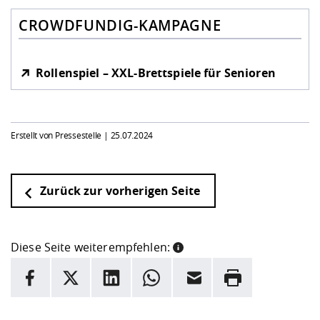
CROWDFUNDIG-KAMPAGNE
Rollenspiel – XXL-Brettspiele für Senioren
Erstellt von Pressestelle |
25.07.2024
Zurück zur vorherigen Seite
Diese Seite weiterempfehlen:
INFORMATION
Facebook
X
LinkedIn
Whatsapp
E-Mail
Drucken
Hier stehen weitere Informationen und ein Link zur
Date