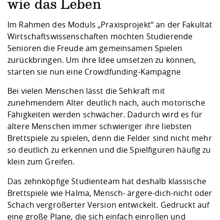
Kompetenz
wie das Leben
Career Service
Angebote für
Chancengleichhe
Informatik/Math
Unternehmen
Vorbereitung auf
Studien- und
Studieren in be
Forschungszent
FIS -
Prototyping und
Kontakt & Berat
Gremien und Ver
Studiengangentw
Formulare und 
Im Rahmen des Moduls „Praxisprojekt“ an der Fakultät
Prüfungsordnun
Lebenslagen ode
Lehren, Forsche
Forschungsinfor
Wirtschaftswissenschaften möchten Studierende
Kontakt und Anfahrt
Hochschulgesund
Landbau/Umwelt
Beschaffungsvor
Weiterbilden im 
Senioren die Freude am gemeinsamen Spielen
Checkliste zum S
Gründung und St
zurückbringen. Um ihre Idee umsetzen zu können,
Studienbegleitu
Beratungsangebo
Wissenschaftlich
Qualitätssicherung
starten sie nun eine Crowdfunding-Kampagne
Klimaschutz & Na
Maschinenbau
und Physik
Studentenwerk 
Formulare und 
Kooperationen u
Bei vielen Menschen lässt die Sehkraft mit
zunehmendem Alter deutlich nach, auch motorische
Förderverein
Wirtschaftswisse
Digitales Lernen 
Angebote der Age
Internationale T
Fähigkeiten werden schwächer. Dadurch wird es für
Arbeit
ältere Menschen immer schwieriger ihre liebsten
Brettspiele zu spielen, denn die Felder sind nicht mehr
Qualifizierungsa
so deutlich zu erkennen und die Spielfiguren häufig zu
Fremdsprachen
klein zum Greifen.
Das zehnköpfige Studienteam hat deshalb klassische
Jobs, Praktika, D
Brettspiele wie Halma, Mensch- ärgere-dich-nicht oder
Schach vergrößerter Version entwickelt. Gedruckt auf
eine große Plane, die sich einfach einrollen und