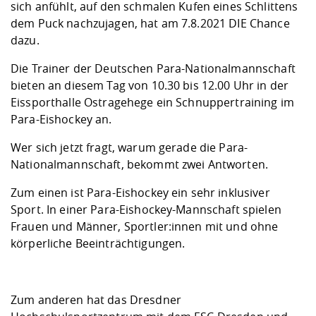
Kompetenz
sich anfühlt, auf den schmalen Kufen eines Schlittens
Career Service
Angebote für
Chancengleichhe
Informatik/Math
Unternehmen
dem Puck nachzujagen, hat am 7.8.2021 DIE Chance
Vorbereitung auf
Studien- und
Studieren in be
Forschungszent
FIS -
Prototyping und
Kontakt & Berat
Gremien und Ver
Studiengangentw
Formulare und 
dazu.
Prüfungsordnun
Lebenslagen ode
Lehren, Forsche
Forschungsinfor
Kontakt und Anfahrt
Hochschulgesund
Landbau/Umwelt
Beschaffungsvor
Weiterbilden im 
Die Trainer der Deutschen Para-Nationalmannschaft
Checkliste zum S
Gründung und St
bieten an diesem Tag von 10.30 bis 12.00 Uhr in der
Studienbegleitu
Beratungsangebo
Wissenschaftlich
Qualitätssicherung
Eissporthalle Ostragehege ein Schnuppertraining im
Klimaschutz & Na
Maschinenbau
und Physik
Studentenwerk 
Formulare und 
Para-Eishockey an.
Kooperationen u
Wer sich jetzt fragt, warum gerade die Para-
Förderverein
Wirtschaftswisse
Digitales Lernen 
Angebote der Age
Internationale T
Nationalmannschaft, bekommt zwei Antworten.
Arbeit
Zum einen ist Para-Eishockey ein sehr inklusiver
Qualifizierungsa
Sport. In einer Para-Eishockey-Mannschaft spielen
Fremdsprachen
Frauen und Männer, Sportler:innen mit und ohne
körperliche Beeinträchtigungen.
Jobs, Praktika, D
Zum anderen hat das Dresdner