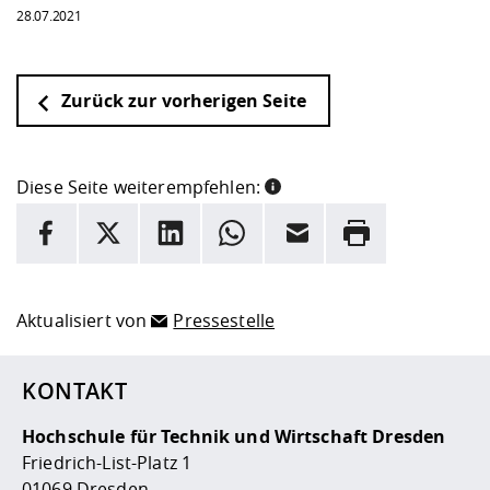
28.07.2021
Zurück zur vorherigen Seite
Diese Seite weiterempfehlen:
INFORMATION
Facebook
X
LinkedIn
Whatsapp
E-Mail
Drucken
Hier stehen weitere Informationen und ein Link zur
Date
Aktualisiert von
Pressestelle
KONTAKT
Hochschule für Technik und Wirtschaft Dresden
Friedrich-List-Platz 1
01069 Dresden