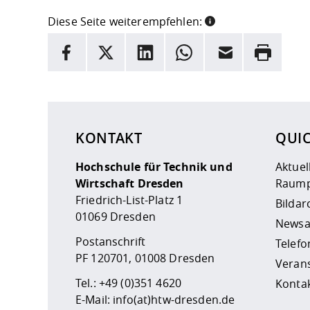
Diese Seite weiterempfehlen:
INFORMATION
Facebook
X
LinkedIn
Whatsapp
E-Mail
Drucken
Hier stehen weitere Informationen und ein Link z
KONTAKT
QUI
Hochschule für Technik und
Aktuel
Wirtschaft Dresden
Raump
Friedrich-List-Platz 1
Bildar
01069 Dresden
Newsa
Postanschrift
Telefo
PF 120701, 01008 Dresden
Veran
Tel.:
+49 (0)351 4620
Kontak
E-Mail:
info(at)htw-dresden.de