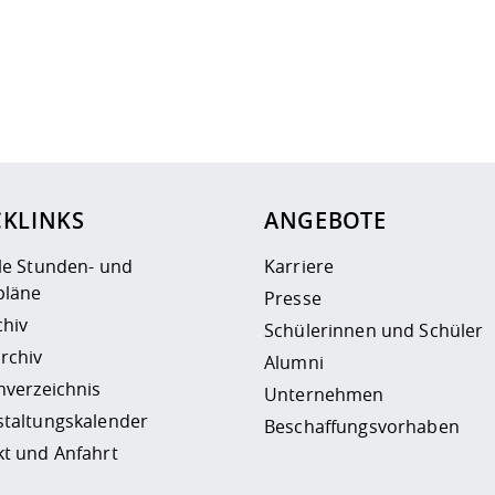
ur
Datenschutzseite
.
CKLINKS
ANGEBOTE
le Stunden- und
Karriere
läne
Presse
chiv
Schülerinnen und Schüler
rchiv
Alumni
nverzeichnis
Unternehmen
staltungskalender
Beschaffungsvorhaben
t und Anfahrt