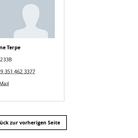
ane Terpe
 233B
9 351 462 3377
Mail
ück zur vorherigen Seite