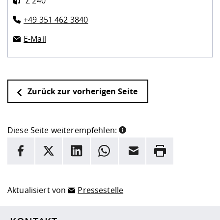
Z 240
+49 351 462 3840
E-Mail
Zurück zur vorherigen Seite
Diese Seite weiterempfehlen:
INFORMATION
Facebook
X
LinkedIn
Whatsapp
E-Mail
Drucken
Hier stehen weitere Informationen und ein Link zur
Date
Aktualisiert von
Pressestelle