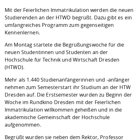
Kompetenz
Career Service
Angebote für
Chancengleichhe
Informatik/Math
Unternehmen
Mit der Feierlichen Immatrikulation werden die neuen
Vorbereitung auf
Studien- und
Studieren in be
Forschungszent
FIS -
Prototyping und
Kontakt & Berat
Gremien und Ver
Studiengangentw
Formulare und 
Studierenden an der HTWD begrüßt. Dazu gibt es ein
Prüfungsordnun
Lebenslagen ode
Lehren, Forsche
Forschungsinfor
Kontakt und Anfahrt
umfangreiches Programm zum gegenseitigen
Hochschulgesund
Landbau/Umwelt
Beschaffungsvor
Weiterbilden im 
Kennenlernen.
Checkliste zum S
Gründung und St
Studienbegleitu
Beratungsangebo
Wissenschaftlich
Am Montag startete die Begrüßungswoche für die
Qualitätssicherung
Klimaschutz & Na
Maschinenbau
und Physik
Studentenwerk 
Formulare und 
neuen Studentinnen und Studenten an der
Kooperationen u
Hochschule für Technik und Wirtschaft Dresden
Förderverein
Wirtschaftswisse
(HTWD).
Digitales Lernen 
Angebote der Age
Internationale T
Arbeit
Mehr als 1.440 Studienanfängerinnen und -anfänger
nehmen zum Semesterstart ihr Studium an der HTW
Qualifizierungsa
Dresden auf. Die Erstsemester wurden zu Beginn der
Fremdsprachen
Woche im Rundkino Dresden mit der Feierlichen
Immatrikulation willkommen geheißen und in die
akademische Gemeinschaft der Hochschule
Jobs, Praktika, D
aufgenommen.
Begrüßt wurden sie neben dem Rektor, Professor