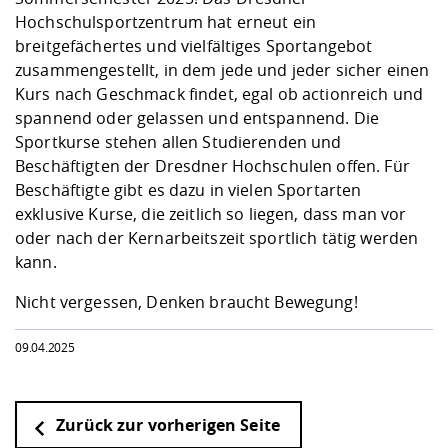
Kompetenz
Career Service
Angebote für
Chancengleichhe
Informatik/Math
Unternehmen
Hochschulsportzentrum hat erneut ein
Vorbereitung auf
Studien- und
Studieren in be
Forschungszent
FIS -
Prototyping und
Kontakt & Berat
Gremien und Ver
Studiengangentw
breitgefächertes und vielfältiges Sportangebot
Formulare und 
Prüfungsordnun
Lebenslagen ode
Lehren, Forsche
Forschungsinfor
zusammengestellt, in dem jede und jeder sicher einen
Kontakt und Anfahrt
Hochschulgesund
Landbau/Umwelt
Beschaffungsvor
Weiterbilden im 
Kurs nach Geschmack findet, egal ob actionreich und
Checkliste zum S
Gründung und St
spannend oder gelassen und entspannend. Die
Studienbegleitu
Beratungsangebo
Wissenschaftlich
Sportkurse stehen allen Studierenden und
Qualitätssicherung
Klimaschutz & Na
Maschinenbau
und Physik
Studentenwerk 
Formulare und 
Beschäftigten der Dresdner Hochschulen offen. Für
Kooperationen u
Beschäftigte gibt es dazu in vielen Sportarten
exklusive Kurse
, die zeitlich so liegen, dass man vor
Förderverein
Wirtschaftswisse
Digitales Lernen 
Angebote der Age
Internationale T
oder nach der Kernarbeitszeit sportlich tätig werden
Arbeit
kann.
Qualifizierungsa
Nicht vergessen, Denken braucht Bewegung!
Fremdsprachen
09.04.2025
Jobs, Praktika, D
Zurück zur vorherigen Seite