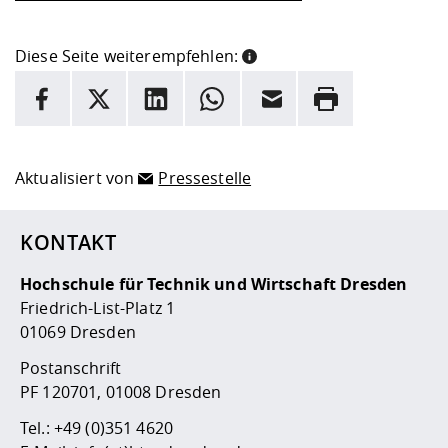
Diese Seite weiterempfehlen:
INFORMATION
Facebook
X
LinkedIn
Whatsapp
E-Mail
Drucken
Hier stehen weitere Informationen und ein Link zur
Date
Aktualisiert von
Pressestelle
KONTAKT
Hochschule für Technik und Wirtschaft Dresden
Friedrich-List-Platz 1
01069 Dresden
Postanschrift
PF 120701, 01008 Dresden
Tel.:
+49 (0)351 4620