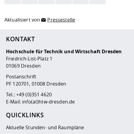
Hier stehen weitere Informationen und ein Link zur
Date
Aktualisiert von
Pressestelle
KONTAKT
Hochschule für Technik und Wirtschaft Dresden
Friedrich-List-Platz 1
01069 Dresden
Postanschrift
PF 120701, 01008 Dresden
Tel.:
+49 (0)351 4620
E-Mail:
info(at)htw-dresden.de
QUICKLINKS
Aktuelle Stunden- und Raumpläne