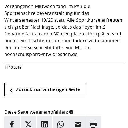
Kompetenz
Career Service
Angebote für
Chancengleichhe
Informatik/Math
Unternehmen
Vergangenen Mittwoch fand im PAB die
Vorbereitung auf
Studien- und
Studieren in be
Forschungszent
FIS -
Prototyping und
Kontakt & Berat
Gremien und Ver
Studiengangentw
Sporteinschreibeveranstaltung für das
Formulare und 
Prüfungsordnun
Lebenslagen ode
Lehren, Forsche
Forschungsinfor
Wintersemester 19/20 statt. Alle Sportkurse erfreuten
Kontakt und Anfahrt
Hochschulgesund
Landbau/Umwelt
Beschaffungsvor
Weiterbilden im 
sich großer Nachfrage, so dass das Foyer im Z-
Checkliste zum S
Gründung und St
Gebäude fast aus den Nähten platzte. Restplätze sind
Studienbegleitu
Beratungsangebo
Wissenschaftlich
noch beim Tischtennis und im Rudern zu bekommen.
Qualitätssicherung
Klimaschutz & Na
Maschinenbau
und Physik
Studentenwerk 
Formulare und 
Bei Interesse schreibt bitte eine Mail an
Kooperationen u
hochschulsport@htw-dresden.de
Förderverein
Wirtschaftswisse
Digitales Lernen 
Angebote der Age
Internationale T
11.10.2019
Arbeit
Qualifizierungsa
Fremdsprachen
Zurück zur vorherigen Seite
Jobs, Praktika, D
Diese Seite weiterempfehlen:
INFORMATION
Facebook
X
LinkedIn
Whatsapp
E-Mail
Drucken