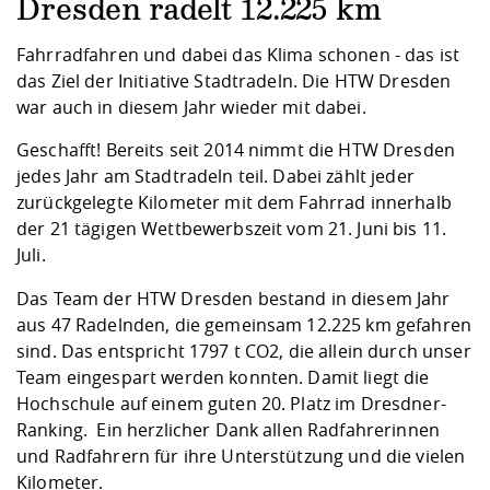
Kompetenz
Dresden radelt 12.225 km
Career Service
Angebote für
Chancengleichhe
Informatik/Math
Unternehmen
Vorbereitung auf
Studien- und
Studieren in be
Forschungszent
FIS -
Prototyping und
Kontakt & Berat
Gremien und Ver
Studiengangentw
Formulare und 
Fahrradfahren und dabei das Klima schonen - das ist
Prüfungsordnun
Lebenslagen ode
Lehren, Forsche
Forschungsinfor
das Ziel der Initiative Stadtradeln. Die HTW Dresden
Kontakt und Anfahrt
Hochschulgesund
Landbau/Umwelt
Beschaffungsvor
Weiterbilden im 
war auch in diesem Jahr wieder mit dabei.
Checkliste zum S
Gründung und St
Studienbegleitu
Beratungsangebo
Wissenschaftlich
Geschafft! Bereits seit 2014 nimmt die HTW Dresden
Qualitätssicherung
Klimaschutz & Na
Maschinenbau
und Physik
Studentenwerk 
Formulare und 
jedes Jahr am Stadtradeln teil. Dabei zählt jeder
Kooperationen u
zurückgelegte Kilometer mit dem Fahrrad innerhalb
der 21 tägigen Wettbewerbszeit vom 21. Juni bis 11.
Förderverein
Wirtschaftswisse
Digitales Lernen 
Angebote der Age
Internationale T
Juli.
Arbeit
Das Team der HTW Dresden bestand in diesem Jahr
Qualifizierungsa
aus 47 Radelnden, die gemeinsam 12.225 km gefahren
Fremdsprachen
sind. Das entspricht 1797 t CO2, die allein durch unser
Team eingespart werden konnten. Damit liegt die
Hochschule auf einem guten 20. Platz im Dresdner-
Jobs, Praktika, D
Ranking. Ein herzlicher Dank allen Radfahrerinnen
und Radfahrern für ihre Unterstützung und die vielen
Kilometer.