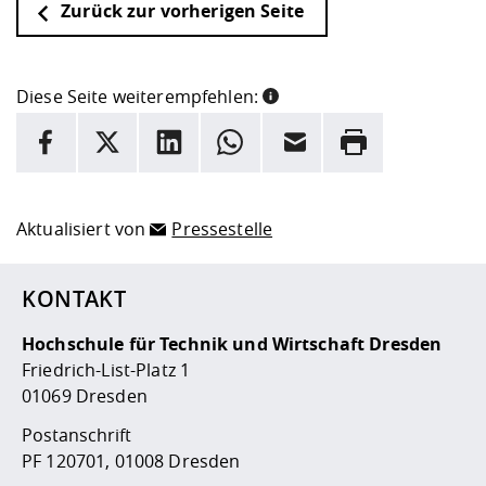
Zurück zur vorherigen Seite
Diese Seite weiterempfehlen:
INFORMATION
Facebook
X
LinkedIn
Whatsapp
E-Mail
Drucken
Hier stehen weitere Informationen und ein Link zur
Date
Aktualisiert von
Pressestelle
KONTAKT
Hochschule für Technik und Wirtschaft Dresden
Friedrich-List-Platz 1
01069 Dresden
Postanschrift
PF 120701, 01008 Dresden